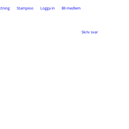
ktning
Stampioo
Logga in
Bli medlem
Skriv svar