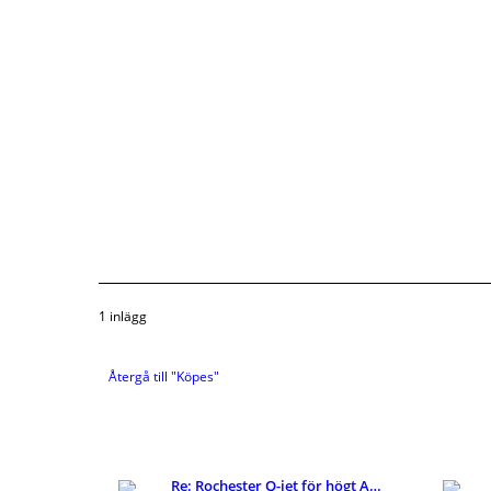
1 inlägg
Återgå till "Köpes"
Re: Rochester Q-jet för högt AFR