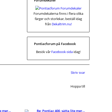
Forumdekaler
Forumdekalerna finns i flera olika
färger och storlekar, beställ idag
från
Dekaltrim.nu!
Pontiacforum på Facebook
Besök vår
Facebook-sida
idag!
Skriv svar
Hoppa till
Re: Pontiac 400, sätta lite mer fart på snurran.
Re: Pontiac 400, sätta lite mer fart på snurran.