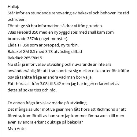
Halloj.
Står inför en stundande renovering av bakaxel och behöver lite råd
och ideer.
För att ge så bra information så drar vi från grunden.
73as Firebird 350 med en nybyggd spis med snäll kam som
bromsade 357hk (inget monster).
Låda TH350 som är preppad, ny turbin.
Bakaxel GM 8.5 med 3.73 utväxling diffad
Bakdäck 265/70r15
Nu står ja inför val av utväxling och nuvarande är inte alls
användarvänlig för att transportera sig mellan olika orter för träffar
osv så tänkte fråga er andra vad man bör välja.
Fått höra allt från 3.08 till 3.42 men jag har ingen erfarenhet av
detta så söker tips och råd.
En annan fråga är val av märke på utväxling.
Det många saluför motive gear men fått höra att Richmond är att
föredra, framförallt av han som jag kommer lämna axeln till men
även av andra erkänt duktiga på bakaxlar
Mvh Ante