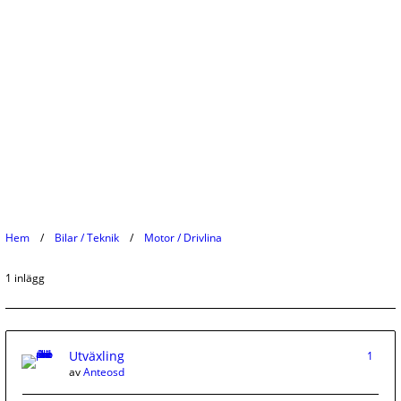
Hem
Bilar / Teknik
Motor / Drivlina
1 inlägg
Utväxling
1
av
Anteosd