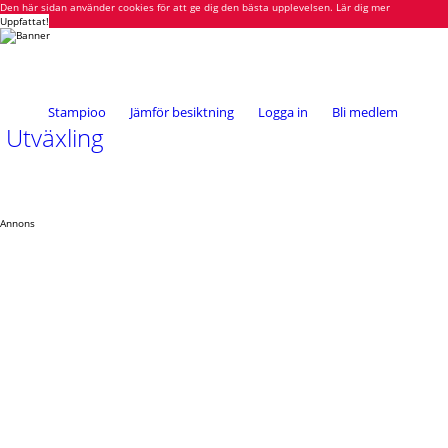
Den här sidan använder cookies för att ge dig den bästa upplevelsen.
Lär dig mer
Uppfattat!
Stampioo
Jämför besiktning
Logga in
Bli medlem
Utväxling
Annons