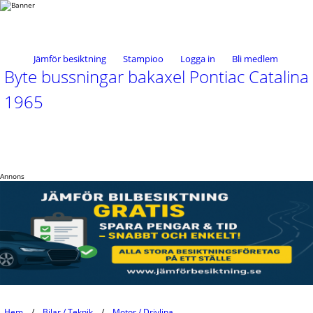
Jämför besiktning
Stampioo
Logga in
Bli medlem
Byte bussningar bakaxel Pontiac Catalina
1965
Annons
Hem
Bilar / Teknik
Motor / Drivlina