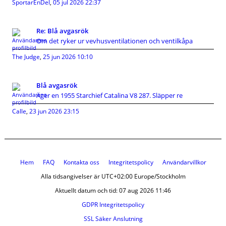
SportarEnDel
,
05 jul 2026 22:37
Re: Blå avgasrök
Om det ryker ur vevhusventilationen och ventilkåpa
The Judge
,
25 jun 2026 10:10
Blå avgasrök
Äger en 1955 Starchief Catalina V8 287. Släpper re
Calle
,
23 jun 2026 23:15
Hem
FAQ
Kontakta oss
Integritetspolicy
Användarvillkor
Alla tidsangivelser är UTC+02:00 Europe/Stockholm
Aktuellt datum och tid: 07 aug 2026 11:46
GDPR Integritetspolicy
SSL Säker Anslutning