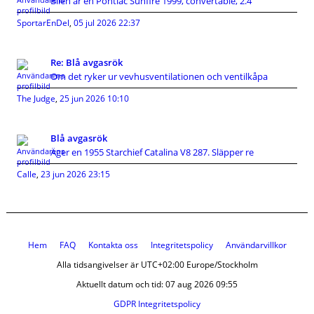
Bilen är en Pontiac Sunfire 1999, convertable, 2.4
SportarEnDel
,
05 jul 2026 22:37
Re: Blå avgasrök
Om det ryker ur vevhusventilationen och ventilkåpa
The Judge
,
25 jun 2026 10:10
Blå avgasrök
Äger en 1955 Starchief Catalina V8 287. Släpper re
Calle
,
23 jun 2026 23:15
Hem
FAQ
Kontakta oss
Integritetspolicy
Användarvillkor
Alla tidsangivelser är UTC+02:00 Europe/Stockholm
Aktuellt datum och tid: 07 aug 2026 09:55
GDPR Integritetspolicy