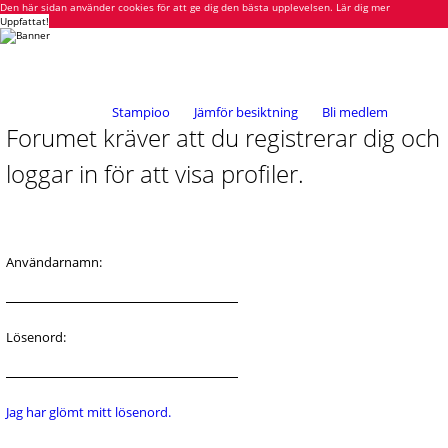
Den här sidan använder cookies för att ge dig den bästa upplevelsen.
Lär dig mer
Uppfattat!
Stampioo
Jämför besiktning
Bli medlem
Forumet kräver att du registrerar dig och
loggar in för att visa profiler.
Användarnamn:
Lösenord:
Jag har glömt mitt lösenord.