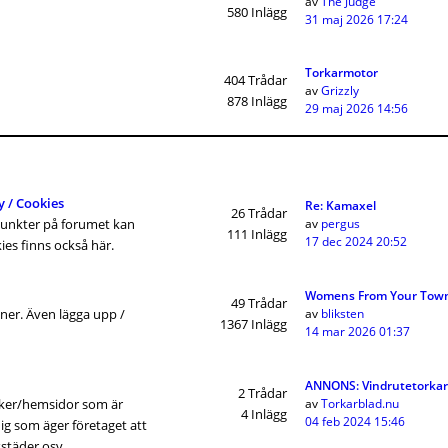
av
The Judge
580
Inlägg
31 maj 2026 17:24
Torkarmotor
404
Trådar
av
Grizzly
878
Inlägg
29 maj 2026 14:56
y / Cookies
Re: Kamaxel
26
Trådar
punkter på forumet kan
av
pergus
111
Inlägg
17 dec 2024 20:52
kies finns också här.
Womens From Your Town
49
Trådar
ner. Även lägga upp /
av
bliksten
1367
Inlägg
14 mar 2026 01:37
ANNONS: Vindrutetorkare
2
Trådar
tiker/hemsidor som är
av
Torkarblad.nu
4
Inlägg
04 feb 2024 15:46
 dig som äger företaget att
erkstäder osv.