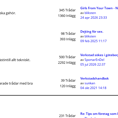
Girls From Your Town - 
345
Trådar
iska gehör.
av
bliksten
1360
Inlägg
24 apr 2026 23:33
Dejting för sex.
98
Trådar
av
bliksten
393
Inlägg
09 feb 2025 11:17
Verkstad sökes i götebor
500
Trådar
intill allt tekniskt.
av
SportarEnDel
2292
Inlägg
05 jul 2026 22:37
Verkstadshandbok
39
Trådar
Sparade trådar med bra
av
sunkan
120
Inlägg
04 okt 2021 14:18
Re: Tips om företag som
231
Trådar