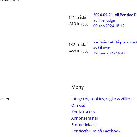
2024-09-21, All Pontiac D
141
Trådar
av
The Judge
819
Inlägg
09 sep 2024 18:12
Re: Svårt att få plats i b
132
Trådar
av
Glawor
466
Inlägg
19 mar 2026 19:41
Meny
gäster
Integritet, cookies, regler & villkor
Om oss
Kontakta oss
Annonsera här
Forumdekaler
Pontiacforum på Facebook