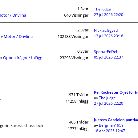
1
Svar
The Judge
27 jul 2026 22:20
otor / Drivlina
640
Visningar
2
Svar
Nicklas.Egyed
13 jul 2026 23:18
»
Motor / Drivlina
102188
Visningar
0
Svar
SportarEnDel
05 jul 2026 22:37
»
Öppna frågor / Inlägg
23293
Visningar
Re: Rochester Q-jet för 
1971
Trådar
.
av
The Judge
11258
Inlägg
27 jul 2026 22:20
Justera Cabriolen pontia
465
Trådar
egorin kaross, chassi och
av
Bergman1959
1777
Inlägg
18 apr 2025 12:47