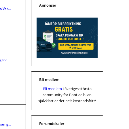
Annonser
No Ver…
g för…
Bli medlem
Bli medlem
i Sveriges största
community för Pontiac-bilar,
självklart är det helt kostnadsfritt!
Forumdekaler
 kan g…