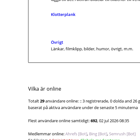
Klotterplank
Övrigt
Länkar, filmklipp, bilder, humor, övrigt, m.m.
Vilka är online
Totalt
29
användare online: :: 3 registrerade, 0 dolda and 26 
baserat på aktiva användare under de senaste 5 minuterna
Flest användare online samtidigt:
692
, 02 jul 2026 08:35
Medlemmar online:
Ahrefs [Bot]
,
Bing [Bot]
,
Semrush [Bot]