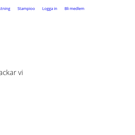
ktning
Stampioo
Logga in
Bli medlem
ackar vi