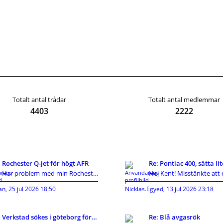
Totalt antal trådar
Totalt antal medlemmar
4403
2222
Rochester Q-jet för högt AFR
Har problem med min Rochester Q-jet. Är en 7043274
an
,
25 jul 2026 18:50
Nicklas.Egyed
,
13 jul 2026 23:18
Verkstad sökes i göteborg för en Sunfire 1999
Re: Blå avgasrök