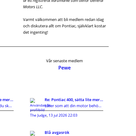
är ett registrerat varumärke som tillhör General
Motors LLC.
Varmt välkommen att bli medlem redan idag
och diskutera allt om Pontiac, självklart kostar
det ingenting!
Vår senaste medlem
Pewe
Re: Pontiac 400, sätta lite mer fart på snurran.
Re: Pontiac 400, sätta lite mer fart på snurran.
Hej Kent! Misstänkte att du skulle svara här, du
Låter som att din motor behöver en fackmannamässig
The Judge
,
13 jul 2026 22:03
Blå avgasrök