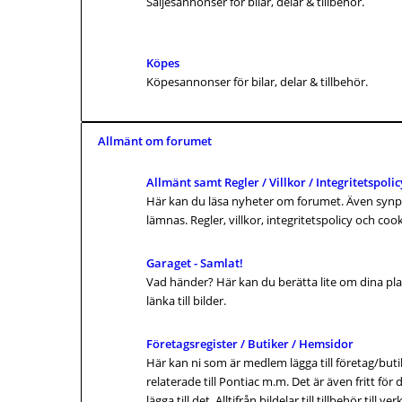
Säljesannonser för bilar, delar & tillbehör.
Köpes
Köpesannonser för bilar, delar & tillbehör.
Allmänt om forumet
Allmänt samt Regler / Villkor / Integritetspolic
Här kan du läsa nyheter om forumet. Även syn
lämnas. Regler, villkor, integritetspolicy och coo
Garaget - Samlat!
Vad händer? Här kan du berätta lite om dina pla
länka till bilder.
Företagsregister / Butiker / Hemsidor
Här kan ni som är medlem lägga till företag/bu
relaterade till Pontiac m.m. Det är även fritt för
lägga till det. Alltifrån bildelar till tillbehör till v