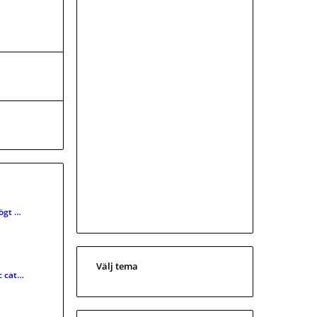
högt …
Välj tema
c cat…