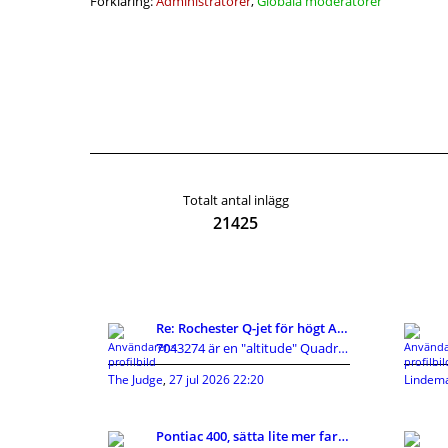
Förklaring:
Administratörer
,
Globala moderatorer
Totalt antal inlägg
21425
Re: Rochester Q-jet för högt AFR
7043274 är en "altitude" Quadrajet vilket innebär
The Judge
,
27 jul 2026 22:20
Lindem
Pontiac 400, sätta lite mer fart på snurran.