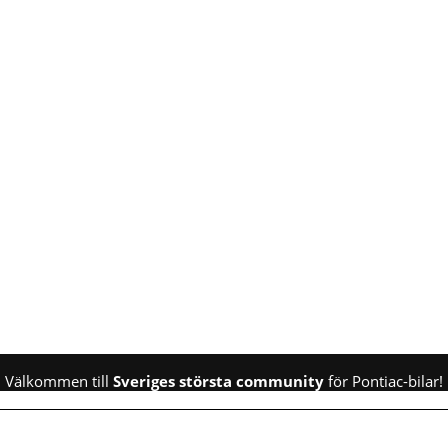
Välkommen till
Sveriges största community
för Pontiac-bilar!