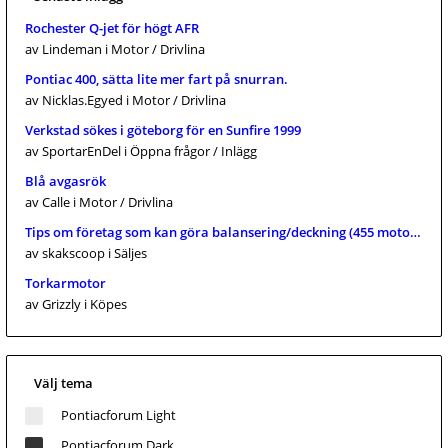
Rochester Q-jet för högt AFR
av Lindeman
i Motor / Drivlina
Pontiac 400, sätta lite mer fart på snurran.
av Nicklas.Egyed
i Motor / Drivlina
Verkstad sökes i göteborg för en Sunfire 1999
av SportarEnDel
i Öppna frågor / Inlägg
Blå avgasrök
av Calle
i Motor / Drivlina
Tips om företag som kan göra balansering/deckning (455 mo
av skakscoop
i Säljes
Torkarmotor
av Grizzly
i Köpes
Välj tema
Pontiacforum Light
Pontiacforum Dark