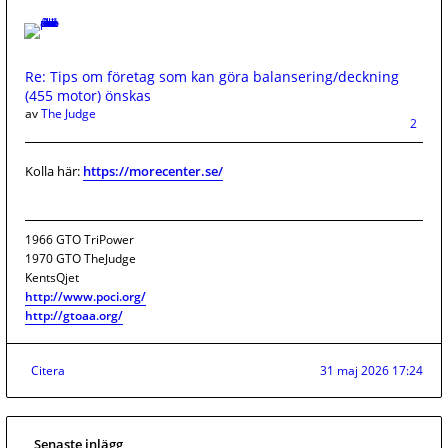
Re: Tips om företag som kan göra balansering/deckning
(455 motor) önskas
av
The Judge
2
Kolla här:
https://morecenter.se/
1966 GTO TriPower
1970 GTO TheJudge
KentsQjet
http://www.poci.org/
http://gtoaa.org/
Citera
31 maj 2026 17:24
Senaste inlägg