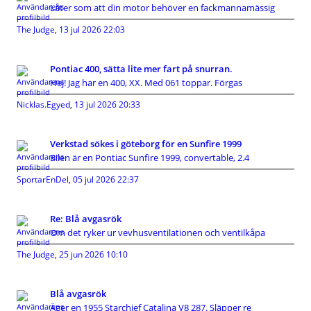
Låter som att din motor behöver en fackmannamässig
The Judge
,
13 jul 2026 22:03
Pontiac 400, sätta lite mer fart på snurran.
Hej! Jag har en 400, XX. Med 061 toppar. Förgas
Nicklas.Egyed
,
13 jul 2026 20:33
Verkstad sökes i göteborg för en Sunfire 1999
Bilen är en Pontiac Sunfire 1999, convertable, 2.4
SportarEnDel
,
05 jul 2026 22:37
Re: Blå avgasrök
Om det ryker ur vevhusventilationen och ventilkåpa
The Judge
,
25 jun 2026 10:10
Blå avgasrök
Äger en 1955 Starchief Catalina V8 287. Släpper re