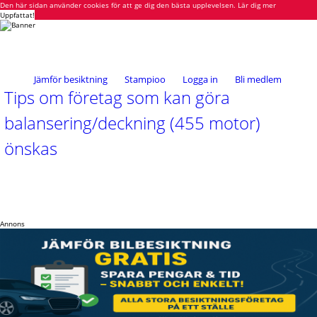
Den här sidan använder cookies för att ge dig den bästa upplevelsen.
Lär dig mer
Uppfattat!
Jämför besiktning
Stampioo
Logga in
Bli medlem
Tips om företag som kan göra
balansering/deckning (455 motor)
önskas
Annons