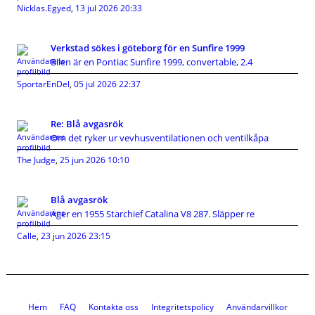
Nicklas.Egyed
,
13 jul 2026 20:33
Verkstad sökes i göteborg för en Sunfire 1999
Bilen är en Pontiac Sunfire 1999, convertable, 2.4
SportarEnDel
,
05 jul 2026 22:37
Re: Blå avgasrök
Om det ryker ur vevhusventilationen och ventilkåpa
The Judge
,
25 jun 2026 10:10
Blå avgasrök
Äger en 1955 Starchief Catalina V8 287. Släpper re
Calle
,
23 jun 2026 23:15
Hem
FAQ
Kontakta oss
Integritetspolicy
Användarvillkor