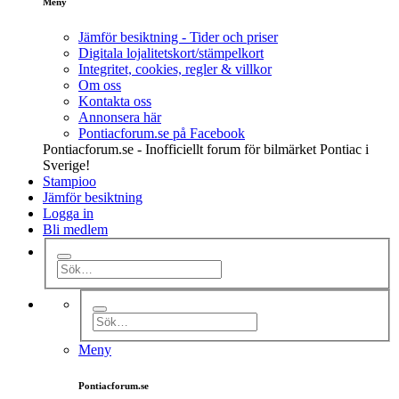
Meny
Jämför besiktning - Tider och priser
Digitala lojalitetskort/stämpelkort
Integritet, cookies, regler & villkor
Om oss
Kontakta oss
Annonsera här
Pontiacforum.se på Facebook
Pontiacforum.se - Inofficiellt forum för bilmärket Pontiac i
Sverige!
Stampioo
Jämför besiktning
Logga in
Bli medlem
Meny
Pontiacforum.se