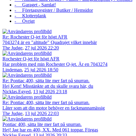
- Garaget - Samlat!
- Företagsregister / Butiker / Hemsidor
- Klotterplank
- Övrigt
Re: Rochester Q-jet för högt AFR
7043274 är en "altitude" Quadrajet vilket innebär
The Judge
,
27 jul 2026 22:20
Rochester Q-jet för högt AFR
Har problem med min Rochester Q-jet. Är en 7043274
Lindeman
,
25 jul 2026 18:50
Re: Pontiac 400, sätta lite mer fart på snurran.
Hej Kent! Misstänkte att du skulle svara här, du
Nicklas.Egyed
,
13 jul 2026 23:18
Re: Pontiac 400, sätta lite mer fart på snurran.
Låter som att din motor behöver en fackmannamässig
The Judge
,
13 jul 2026 22:03
Pontiac 400, sätta lite mer fart på snurran.
Hej! Jag har en 400, XX. Med 061 toppar. Förgas
Nicklas.Egyed
,
13 jul 2026 20:33