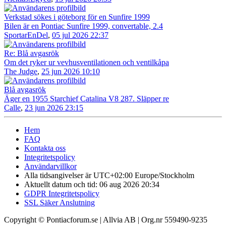
Verkstad sökes i göteborg för en Sunfire 1999
Bilen är en Pontiac Sunfire 1999, convertable, 2.4
SportarEnDel
,
05 jul 2026 22:37
Re: Blå avgasrök
Om det ryker ur vevhusventilationen och ventilkåpa
The Judge
,
25 jun 2026 10:10
Blå avgasrök
Äger en 1955 Starchief Catalina V8 287. Släpper re
Calle
,
23 jun 2026 23:15
Hem
FAQ
Kontakta oss
Integritetspolicy
Användarvillkor
Alla tidsangivelser är UTC+02:00 Europe/Stockholm
Aktuellt datum och tid: 06 aug 2026 20:34
GDPR Integritetspolicy
SSL Säker Anslutning
Copyright © Pontiacforum.se | Allvia AB | Org.nr 559490-9235