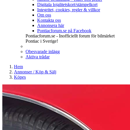
Digitala lojalitetskort/stämpelkort
Integritet, cookies, regler & villkor
Om oss
Kontakta oss
Annonsera här
Pontiacforum.se på Facebook
Pontiacforum.se - Inofficiellt forum för bilmärket
Pontiac i Sverige!
Obesvarade inlägg
Aktiva trådar
Hem
Annonser / Köp & Sälj
Köpes