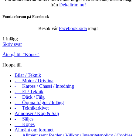
från
Dekaltrim.nu!
Pontiacforum på Facebook
Besök vår
Facebook-sida
idag!
1 inlägg
Skriv svar
Återgå till "Köpes"
Hoppa till
Bilar / Teknik
- Motor / Drivlina
- Kaross / Chassi / Inredning
- El / Teknik
- Däck / Fälg
- Öppna frågor / Inlägg
- Teknikarkivet
Annonser / Köp & Sälj
- Säljes
- Köpes
Allmänt om forumet
- Allmänt samt Regler / Villkor / Integritetspolicy / Cookies