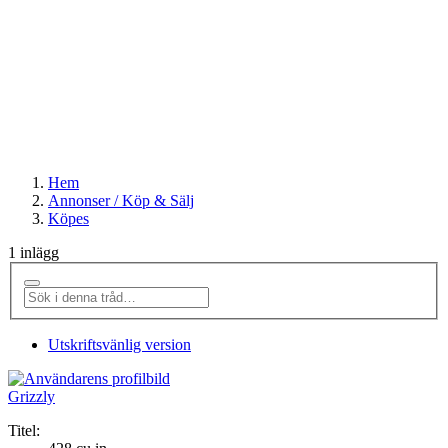
Hem
Annonser / Köp & Sälj
Köpes
1 inlägg
Utskriftsvänlig version
Grizzly
Titel: