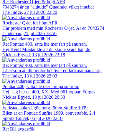
Re: Rochester Q-jet för högt AFR
7043274 är en "altitude" Quadrajet vilket innebär
The Judge
,
27 jul 2026 22:20
Rochester Q-jet för högt AFR
Har problem med min Rochester Q-jet. Är en 7043274
Lindeman
,
25 jul 2026 18:50
Re: Pontiac 400, sätta lite mer fart på snurran.
Hej Kent! Misstänkte att du skulle svara här, du
Nicklas.Egyed
,
13 jul 2026 23:18
Re: Pontiac 400, sätta lite mer fart på snurran.
Låter som att din motor behöver en fackmannamässig
The Judge
,
13 jul 2026 22:03
Pontiac 400, sätta lite mer fart på snurran.
Hej! Jag har en 400, XX. Med 061 toppar. Förgas
Nicklas.Egyed
,
13 jul 2026 20:33
Verkstad sökes i göteborg för en Sunfire 1999
Bilen är en Pontiac Sunfire 1999, convertable, 2.4
SportarEnDel
,
05 jul 2026 22:37
Re: Blå avgasrök