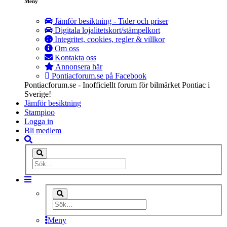
Meny
Jämför besiktning - Tider och priser
Digitala lojalitetskort/stämpelkort
Integritet, cookies, regler & villkor
Om oss
Kontakta oss
Annonsera här
Pontiacforum.se på Facebook
Pontiacforum.se - Inofficiellt forum för bilmärket Pontiac i
Sverige!
Jämför besiktning
Stampioo
Logga in
Bli medlem
Meny