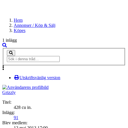
Hem
Annonser / Köp & Sälj
Köpes
1 inlägg
Utskriftsvänlig version
Grizzly
Titel:
428 cu in.
Inlägg:
91
Blev medlem:
12 maj 2013 17:00