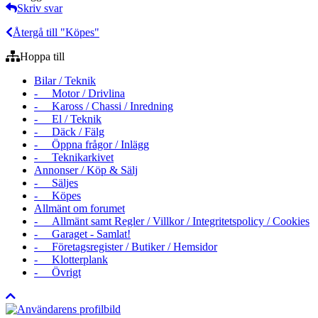
Skriv svar
Återgå till "Köpes"
Hoppa till
Bilar / Teknik
- Motor / Drivlina
- Kaross / Chassi / Inredning
- El / Teknik
- Däck / Fälg
- Öppna frågor / Inlägg
- Teknikarkivet
Annonser / Köp & Sälj
- Säljes
- Köpes
Allmänt om forumet
- Allmänt samt Regler / Villkor / Integritetspolicy / Cookies
- Garaget - Samlat!
- Företagsregister / Butiker / Hemsidor
- Klotterplank
- Övrigt