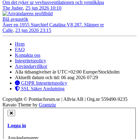
Om det ryker ur vevhusventilationen och ventilkåpa
The Judge
,
25 jun 2026 10:10
Blå avgasrök
Äger en 1955 Starchief Catalina V8 287. Släpper re
Calle
,
23 jun 2026 23:15
Hem
FAQ
Kontakta oss
Integritetspolicy
Användarvillkor
Alla tidsangivelser är UTC+02:00 Europe/Stockholm
Aktuellt datum och tid: 06 aug 2026 07:29
GDPR Integritetspolicy
SSL Säker Anslutning
Copyright © Pontiacforum.se | Allvia AB | Org.nr 559490-9235
Ravaio Theme by
Gramziu
Logga in
Användarnamn: