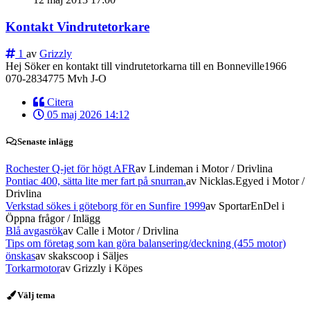
Kontakt Vindrutetorkare
1
av
Grizzly
Hej Söker en kontakt till vindrutetorkarna till en Bonneville1966
070-2834775 Mvh J-O
Citera
05 maj 2026 14:12
Senaste inlägg
Rochester Q-jet för högt AFR
av Lindeman
i Motor / Drivlina
Pontiac 400, sätta lite mer fart på snurran.
av Nicklas.Egyed
i Motor /
Drivlina
Verkstad sökes i göteborg för en Sunfire 1999
av SportarEnDel
i
Öppna frågor / Inlägg
Blå avgasrök
av Calle
i Motor / Drivlina
Tips om företag som kan göra balansering/deckning (455 motor)
önskas
av skakscoop
i Säljes
Torkarmotor
av Grizzly
i Köpes
Välj tema