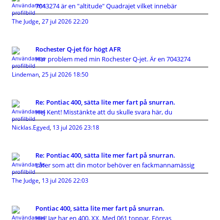
7043274 är en "altitude" Quadrajet vilket innebär
The Judge
,
27 jul 2026 22:20
Rochester Q-jet för högt AFR
Har problem med min Rochester Q-jet. Är en 7043274
Lindeman
,
25 jul 2026 18:50
Re: Pontiac 400, sätta lite mer fart på snurran.
Hej Kent! Misstänkte att du skulle svara här, du
Nicklas.Egyed
,
13 jul 2026 23:18
Re: Pontiac 400, sätta lite mer fart på snurran.
Låter som att din motor behöver en fackmannamässig
The Judge
,
13 jul 2026 22:03
Pontiac 400, sätta lite mer fart på snurran.
Hej! Jag har en 400, XX. Med 061 toppar. Förgas