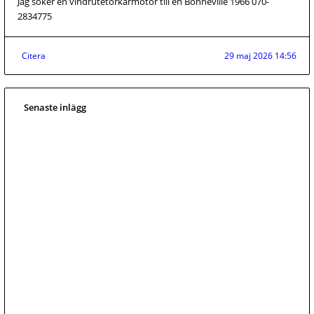
Jag söker en vindrutetorkarmotor till en Bonneville 1966 070-
2834775
Citera
29 maj 2026 14:56
Senaste inlägg