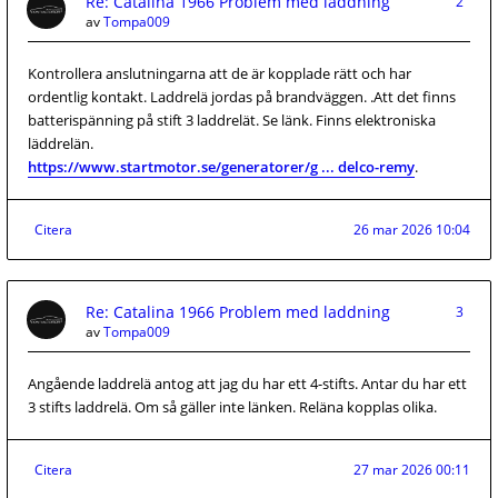
Re: Catalina 1966 Problem med laddning
2
av
Tompa009
Kontrollera anslutningarna att de är kopplade rätt och har
ordentlig kontakt. Laddrelä jordas på brandväggen. .Att det finns
batterispänning på stift 3 laddrelät. Se länk. Finns elektroniska
läddrelän.
https://www.startmotor.se/generatorer/g ... delco-remy
.
Citera
26 mar 2026 10:04
Re: Catalina 1966 Problem med laddning
3
av
Tompa009
Angående laddrelä antog att jag du har ett 4-stifts. Antar du har ett
3 stifts laddrelä. Om så gäller inte länken. Reläna kopplas olika.
Citera
27 mar 2026 00:11