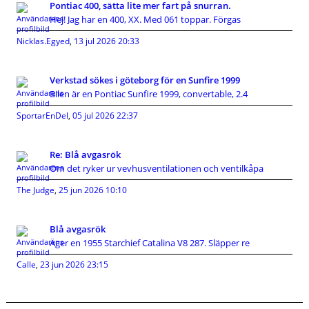
Pontiac 400, sätta lite mer fart på snurran.
Hej! Jag har en 400, XX. Med 061 toppar. Förgas
Nicklas.Egyed
,
13 jul 2026 20:33
Verkstad sökes i göteborg för en Sunfire 1999
Bilen är en Pontiac Sunfire 1999, convertable, 2.4
SportarEnDel
,
05 jul 2026 22:37
Re: Blå avgasrök
Om det ryker ur vevhusventilationen och ventilkåpa
The Judge
,
25 jun 2026 10:10
Blå avgasrök
Äger en 1955 Starchief Catalina V8 287. Släpper re
Calle
,
23 jun 2026 23:15