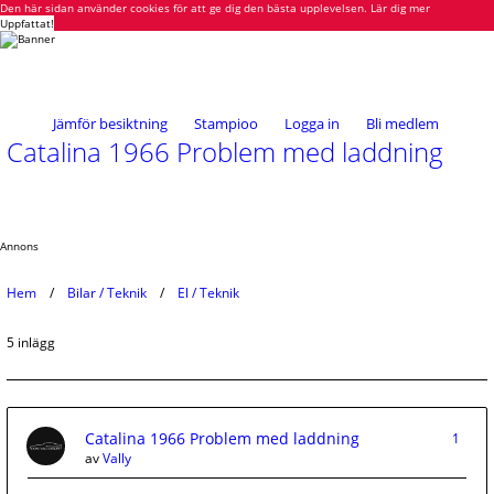
Den här sidan använder cookies för att ge dig den bästa upplevelsen.
Lär dig mer
Uppfattat!
Jämför besiktning
Stampioo
Logga in
Bli medlem
Catalina 1966 Problem med laddning
Annons
Hem
Bilar / Teknik
El / Teknik
5 inlägg
Catalina 1966 Problem med laddning
1
av
Vally