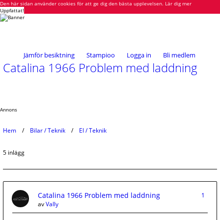
Den här sidan använder cookies för att ge dig den bästa upplevelsen.
Lär dig mer
Uppfattat!
Jämför besiktning
Stampioo
Logga in
Bli medlem
Catalina 1966 Problem med laddning
Annons
Hem
Bilar / Teknik
El / Teknik
5 inlägg
Catalina 1966 Problem med laddning
1
av
Vally