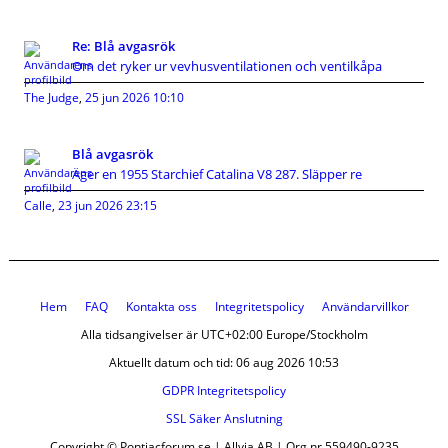
Re: Blå avgasrök
Om det ryker ur vevhusventilationen och ventilkåpa
The Judge
,
25 jun 2026 10:10
Blå avgasrök
Äger en 1955 Starchief Catalina V8 287. Släpper re
Calle
,
23 jun 2026 23:15
Hem
FAQ
Kontakta oss
Integritetspolicy
Användarvillkor
Alla tidsangivelser är UTC+02:00 Europe/Stockholm
Aktuellt datum och tid: 06 aug 2026 10:53
GDPR Integritetspolicy
SSL Säker Anslutning
Copyright © Pontiacforum.se | Allvia AB | Org.nr 559490-9235