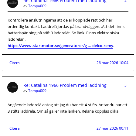
Re: Catalina 1966 Problem med laddning
2
av
Tompa009
Kontrollera anslutningarna att de är kopplade rätt och har
ordentlig kontakt. Laddrelä jordas på brandväggen. .Att det finns
batterispänning på stift 3 laddrelät. Se länk. Finns elektroniska
läddrelän.
https://www.startmotor.se/generatorer/g ... delco-remy
.
Citera
26 mar 2026 10:04
Re: Catalina 1966 Problem med laddning
3
av
Tompa009
Angående laddrelä antog att jag du har ett 4-stifts. Antar du har ett
3 stifts laddrelä. Om så gäller inte länken. Reläna kopplas olika.
Citera
27 mar 2026 00:11