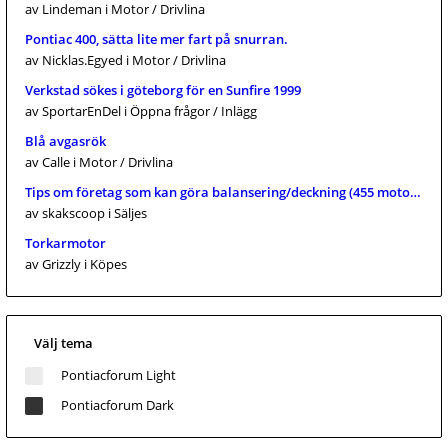
av Lindeman
i Motor / Drivlina
Pontiac 400, sätta lite mer fart på snurran.
av Nicklas.Egyed
i Motor / Drivlina
Verkstad sökes i göteborg för en Sunfire 1999
av SportarEnDel
i Öppna frågor / Inlägg
Blå avgasrök
av Calle
i Motor / Drivlina
Tips om företag som kan göra balansering/deckning (455 mo
av skakscoop
i Säljes
Torkarmotor
av Grizzly
i Köpes
Välj tema
Pontiacforum Light
Pontiacforum Dark