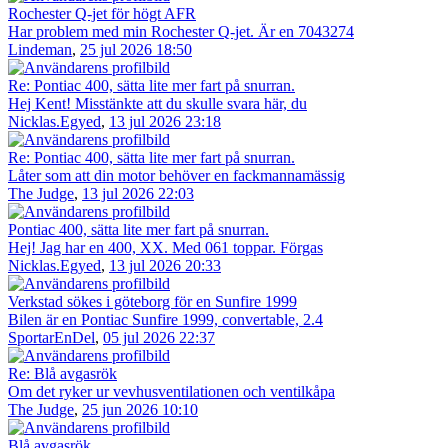
Rochester Q-jet för högt AFR
Har problem med min Rochester Q-jet. Är en 7043274
Lindeman
,
25 jul 2026 18:50
Re: Pontiac 400, sätta lite mer fart på snurran.
Hej Kent! Misstänkte att du skulle svara här, du
Nicklas.Egyed
,
13 jul 2026 23:18
Re: Pontiac 400, sätta lite mer fart på snurran.
Låter som att din motor behöver en fackmannamässig
The Judge
,
13 jul 2026 22:03
Pontiac 400, sätta lite mer fart på snurran.
Hej! Jag har en 400, XX. Med 061 toppar. Förgas
Nicklas.Egyed
,
13 jul 2026 20:33
Verkstad sökes i göteborg för en Sunfire 1999
Bilen är en Pontiac Sunfire 1999, convertable, 2.4
SportarEnDel
,
05 jul 2026 22:37
Re: Blå avgasrök
Om det ryker ur vevhusventilationen och ventilkåpa
The Judge
,
25 jun 2026 10:10
Blå avgasrök