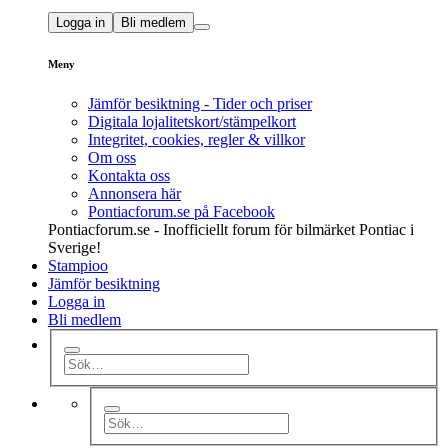
Logga in
Bli medlem
Meny
Jämför besiktning - Tider och priser
Digitala lojalitetskort/stämpelkort
Integritet, cookies, regler & villkor
Om oss
Kontakta oss
Annonsera här
Pontiacforum.se på Facebook
Pontiacforum.se - Inofficiellt forum för bilmärket Pontiac i
Sverige!
Stampioo
Jämför besiktning
Logga in
Bli medlem