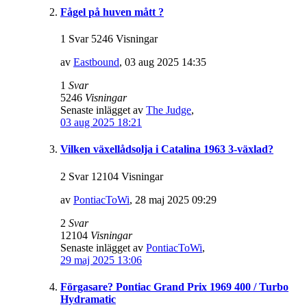
Fågel på huven mått ?
1 Svar 5246 Visningar
av
Eastbound
,
03 aug 2025 14:35
1
Svar
5246
Visningar
Senaste inlägget av
The Judge
,
03 aug 2025 18:21
Vilken växellådsolja i Catalina 1963 3-växlad?
2 Svar 12104 Visningar
av
PontiacToWi
,
28 maj 2025 09:29
2
Svar
12104
Visningar
Senaste inlägget av
PontiacToWi
,
29 maj 2025 13:06
Förgasare? Pontiac Grand Prix 1969 400 / Turbo
Hydramatic