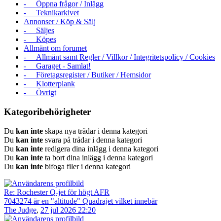
- Öppna frågor / Inlägg
- Teknikarkivet
Annonser / Köp & Sälj
- Säljes
- Köpes
Allmänt om forumet
- Allmänt samt Regler / Villkor / Integritetspolicy / Cookies
- Garaget - Samlat!
- Företagsregister / Butiker / Hemsidor
- Klotterplank
- Övrigt
Kategoribehörigheter
Du
kan inte
skapa nya trådar i denna kategori
Du
kan inte
svara på trådar i denna kategori
Du
kan inte
redigera dina inlägg i denna kategori
Du
kan inte
ta bort dina inlägg i denna kategori
Du
kan inte
bifoga filer i denna kategori
Re: Rochester Q-jet för högt AFR
7043274 är en "altitude" Quadrajet vilket innebär
The Judge
,
27 jul 2026 22:20