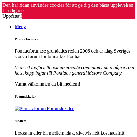
Den här sidan använder cookies för att ge dig den bästa upplevelsen.
Lär dig mer
Uppfattat!
Meny
Pontiacforum.se
Pontiacforum.se grundades redan 2006 och är idag Sveriges
största forum för bilmärket Pontiac.
Vi är ett inofficiellt och oberoende community utan några som
helst kopplingar till Pontiac / general Motors Company.
Varmt välkommen att bli medlem!
Forumdekaler
Medlem
Logga in eller bli medlem idag, givetvis helt kostnadsfritt!