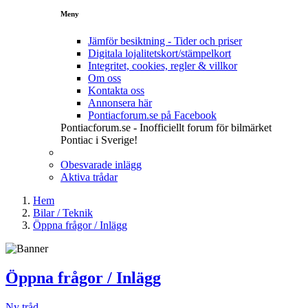
Meny
Jämför besiktning - Tider och priser
Digitala lojalitetskort/stämpelkort
Integritet, cookies, regler & villkor
Om oss
Kontakta oss
Annonsera här
Pontiacforum.se på Facebook
Pontiacforum.se - Inofficiellt forum för bilmärket
Pontiac i Sverige!
Obesvarade inlägg
Aktiva trådar
Hem
Bilar / Teknik
Öppna frågor / Inlägg
Öppna frågor / Inlägg
Ny tråd