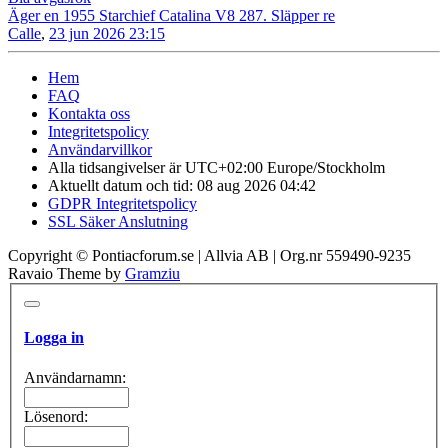
Äger en 1955 Starchief Catalina V8 287. Släpper re
Calle
,
23 jun 2026 23:15
Hem
FAQ
Kontakta oss
Integritetspolicy
Användarvillkor
Alla tidsangivelser är UTC+02:00 Europe/Stockholm
Aktuellt datum och tid: 08 aug 2026 04:42
GDPR Integritetspolicy
SSL Säker Anslutning
Copyright © Pontiacforum.se | Allvia AB | Org.nr 559490-9235
Ravaio Theme by
Gramziu
Logga in
Användarnamn:
Lösenord: