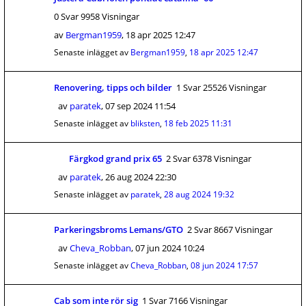
0 Svar 9958 Visningar
av
Bergman1959
,
18 apr 2025 12:47
Senaste inlägget av
Bergman1959
,
18 apr 2025 12:47
Renovering, tipps och bilder
1 Svar 25526 Visningar
av
paratek
,
07 sep 2024 11:54
Senaste inlägget av
bliksten
,
18 feb 2025 11:31
Färgkod grand prix 65
2 Svar 6378 Visningar
av
paratek
,
26 aug 2024 22:30
Senaste inlägget av
paratek
,
28 aug 2024 19:32
Parkeringsbroms Lemans/GTO
2 Svar 8667 Visningar
av
Cheva_Robban
,
07 jun 2024 10:24
Senaste inlägget av
Cheva_Robban
,
08 jun 2024 17:57
Cab som inte rör sig
1 Svar 7166 Visningar