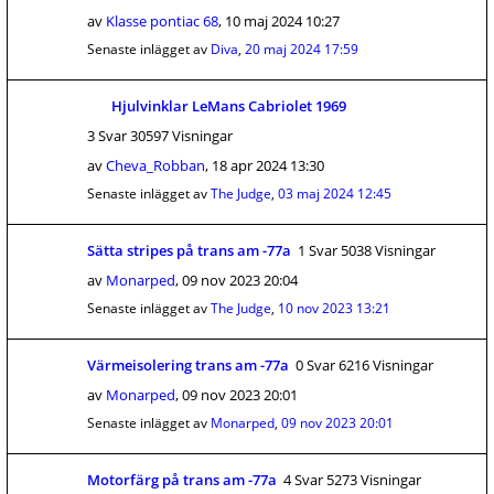
av
Klasse pontiac 68
,
10 maj 2024 10:27
Senaste inlägget av
Diva
,
20 maj 2024 17:59
Hjulvinklar LeMans Cabriolet 1969
3 Svar 30597 Visningar
av
Cheva_Robban
,
18 apr 2024 13:30
Senaste inlägget av
The Judge
,
03 maj 2024 12:45
Sätta stripes på trans am -77a
1 Svar 5038 Visningar
av
Monarped
,
09 nov 2023 20:04
Senaste inlägget av
The Judge
,
10 nov 2023 13:21
Värmeisolering trans am -77a
0 Svar 6216 Visningar
av
Monarped
,
09 nov 2023 20:01
Senaste inlägget av
Monarped
,
09 nov 2023 20:01
Motorfärg på trans am -77a
4 Svar 5273 Visningar