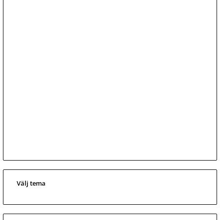
Välj tema