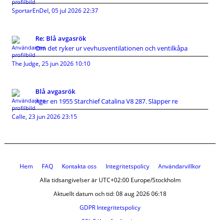
SportarEnDel
,
05 jul 2026 22:37
Re: Blå avgasrök
Om det ryker ur vevhusventilationen och ventilkåpa
The Judge
,
25 jun 2026 10:10
Blå avgasrök
Äger en 1955 Starchief Catalina V8 287. Släpper re
Calle
,
23 jun 2026 23:15
Hem
FAQ
Kontakta oss
Integritetspolicy
Användarvillkor
Alla tidsangivelser är UTC+02:00 Europe/Stockholm
Aktuellt datum och tid: 08 aug 2026 06:18
GDPR Integritetspolicy