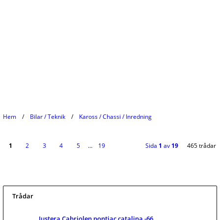
Hem
Bilar / Teknik
Kaross / Chassi / Inredning
1
2
3
4
5
…
19
Sida
1
av
19
465 trådar
Trådar
Justera Cabriolen pontiac catalina -66