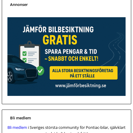
Annonser
Bli medlem
Bli medlem
i Sveriges största community för Pontiac-bilar, självklart