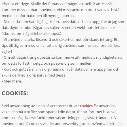
efter ca ett dygn. Skulle det finnas kvar någon aktuell IP-adress så
kommer dessa enbart användas vid misstanke om brott varav vi bistår
med den informationen till myndigheterna.
- Den enda som har tillgång till forumets data och era uppgifter är jag som
dataskyddsombud/ägare av sajten, samt att webbhotellet även har
åtkomst om något fel skulle uppstå.
- Vi använder starka lösenord och säkerhet mot oönskade intrång. Ett
tips till dig som medlem är att aldrig använda samma lösenord på flera
sajter!
- Om ett dataintrång uppstår så kommer vi att meddela myndigheterna
om detta fortast möjligt, och givetvis dig som medlem.
- Kort och gott så är vi väldigt måna om vår data och era uppgifter och
skulle därmed aldrig slarva med dessa!
- Med mera..
COOKIES:
*Vid användning av sidan så accepterar du att
cookies
får användas,
vilket är små textfiler som sparas i din dator, för att forumet bl.a. ska
komma ihåg diverse funktioner såsom, inloggning, lästa trådar etc. Vi
använder också cookies via det annonsverktyg som används, i detta fall