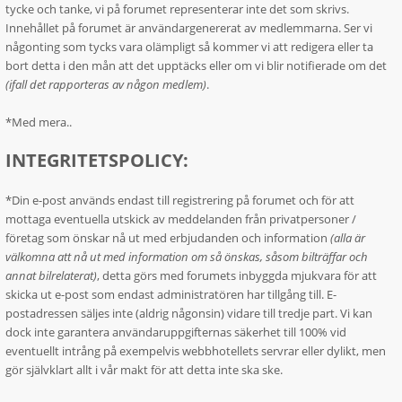
tycke och tanke, vi på forumet representerar inte det som skrivs.
Innehållet på forumet är användargenererat av medlemmarna. Ser vi
någonting som tycks vara olämpligt så kommer vi att redigera eller ta
bort detta i den mån att det upptäcks eller om vi blir notifierade om det
(ifall det rapporteras av någon medlem)
.
*Med mera..
INTEGRITETSPOLICY:
*Din e-post används endast till registrering på forumet och för att
mottaga eventuella utskick av meddelanden från privatpersoner /
företag som önskar nå ut med erbjudanden och information
(alla är
välkomna att nå ut med information om så önskas, såsom bilträffar och
annat bilrelaterat)
, detta görs med forumets inbyggda mjukvara för att
skicka ut e-post som endast administratören har tillgång till. E-
postadressen säljes inte (aldrig någonsin) vidare till tredje part. Vi kan
dock inte garantera användaruppgifternas säkerhet till 100% vid
eventuellt intrång på exempelvis webbhotellets servrar eller dylikt, men
gör självklart allt i vår makt för att detta inte ska ske.