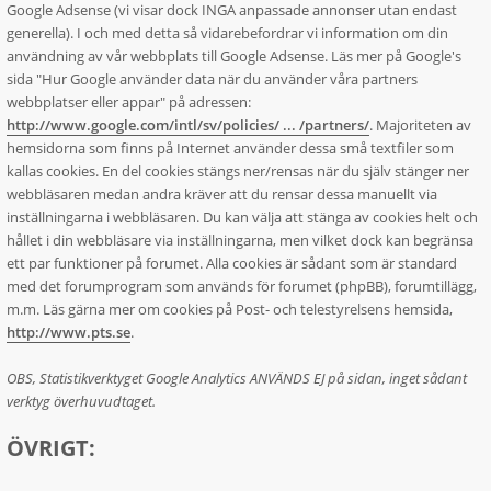
Google Adsense (vi visar dock INGA anpassade annonser utan endast
generella). I och med detta så vidarebefordrar vi information om din
användning av vår webbplats till Google Adsense. Läs mer på Google's
sida "Hur Google använder data när du använder våra partners
webbplatser eller appar" på adressen:
http://www.google.com/intl/sv/policies/ ... /partners/
. Majoriteten av
hemsidorna som finns på Internet använder dessa små textfiler som
kallas cookies. En del cookies stängs ner/rensas när du själv stänger ner
webbläsaren medan andra kräver att du rensar dessa manuellt via
inställningarna i webbläsaren. Du kan välja att stänga av cookies helt och
hållet i din webbläsare via inställningarna, men vilket dock kan begränsa
ett par funktioner på forumet. Alla cookies är sådant som är standard
med det forumprogram som används för forumet (phpBB), forumtillägg,
m.m. Läs gärna mer om cookies på Post- och telestyrelsens hemsida,
http://www.pts.se
.
OBS, Statistikverktyget Google Analytics ANVÄNDS EJ på sidan, inget sådant
verktyg överhuvudtaget.
ÖVRIGT: