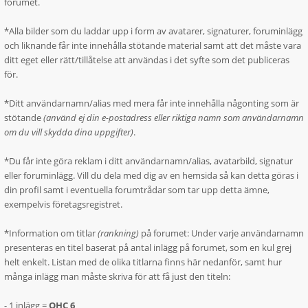
forumet.
*Alla bilder som du laddar upp i form av avatarer, signaturer, foruminlägg
och liknande får inte innehålla stötande material samt att det måste vara
ditt eget eller rätt/tillåtelse att användas i det syfte som det publiceras
för.
*Ditt användarnamn/alias med mera får inte innehålla någonting som är
stötande
(använd ej din e-postadress eller riktiga namn som användarnamn
om du vill skydda dina uppgifter)
.
*Du får inte göra reklam i ditt användarnamn/alias, avatarbild, signatur
eller foruminlägg. Vill du dela med dig av en hemsida så kan detta göras i
din profil samt i eventuella forumtrådar som tar upp detta ämne,
exempelvis företagsregistret.
*Information om titlar
(rankning)
på forumet: Under varje användarnamn
presenteras en titel baserat på antal inlägg på forumet, som en kul grej
helt enkelt. Listan med de olika titlarna finns här nedanför, samt hur
många inlägg man måste skriva för att få just den titeln:
- 1 inlägg =
OHC 6