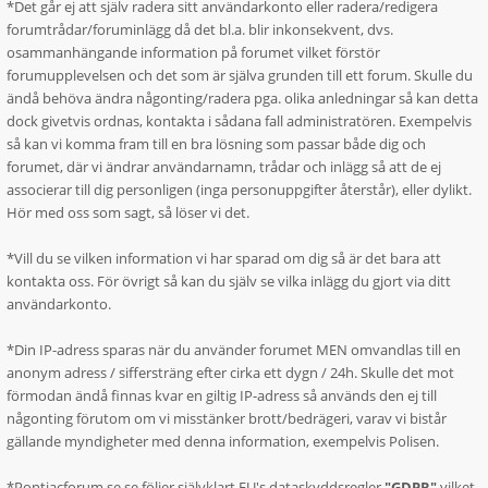
*Det går ej att själv radera sitt användarkonto eller radera/redigera
forumtrådar/foruminlägg då det bl.a. blir inkonsekvent, dvs.
osammanhängande information på forumet vilket förstör
forumupplevelsen och det som är själva grunden till ett forum. Skulle du
ändå behöva ändra någonting/radera pga. olika anledningar så kan detta
dock givetvis ordnas, kontakta i sådana fall administratören. Exempelvis
så kan vi komma fram till en bra lösning som passar både dig och
forumet, där vi ändrar användarnamn, trådar och inlägg så att de ej
associerar till dig personligen (inga personuppgifter återstår), eller dylikt.
Hör med oss som sagt, så löser vi det.
*Vill du se vilken information vi har sparad om dig så är det bara att
kontakta oss. För övrigt så kan du själv se vilka inlägg du gjort via ditt
användarkonto.
*Din IP-adress sparas när du använder forumet MEN omvandlas till en
anonym adress / siffersträng efter cirka ett dygn / 24h. Skulle det mot
förmodan ändå finnas kvar en giltig IP-adress så används den ej till
någonting förutom om vi misstänker brott/bedrägeri, varav vi bistår
gällande myndigheter med denna information, exempelvis Polisen.
*Pontiacforum.se.se följer självklart EU's dataskyddsregler
"GDPR"
vilket