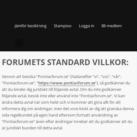
Jämför besiktning
Stampioo
Logga in
Bli medlem
Pontiacforum.se - Användarvillkor
FORUMETS STANDARD VILLKOR:
Genom att besöka “Pontiacforum.se” (hädanefter “vi”, “oss”, “vår”,
“Pontiacforum.se”, “
https://www.pontiacforum.se
”), så godkänner du
att du binder dig juridiskt till följande avtal. Om du inte godkänner
följande avtal, besök inte eller använd inte “Pontiacforum.se”. Vi kan
ändra detta avtal när som helst och vi kommer att göra allt för att
informera dig om ändringar, men det vore klokt av dig att granska denna
sida regelbundet på egen hand eftersom fortsatt användning av
“Pontiacforum.se” även efter ändringar innebär att du godkänner att du
är juridiskt bunden till detta avtal.