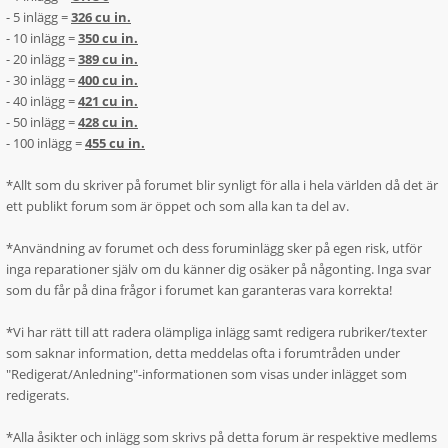
- 5 inlägg =
326 cu in.
- 10 inlägg =
350 cu in.
- 20 inlägg =
389 cu in.
- 30 inlägg =
400 cu in.
- 40 inlägg =
421 cu in.
- 50 inlägg =
428 cu in.
- 100 inlägg =
455 cu in.
*Allt som du skriver på forumet blir synligt för alla i hela världen då det är
ett publikt forum som är öppet och som alla kan ta del av.
*Användning av forumet och dess foruminlägg sker på egen risk, utför
inga reparationer själv om du känner dig osäker på någonting. Inga svar
som du får på dina frågor i forumet kan garanteras vara korrekta!
*Vi har rätt till att radera olämpliga inlägg samt redigera rubriker/texter
som saknar information, detta meddelas ofta i forumtråden under
"Redigerat/Anledning"-informationen som visas under inlägget som
redigerats.
*Alla åsikter och inlägg som skrivs på detta forum är respektive medlems