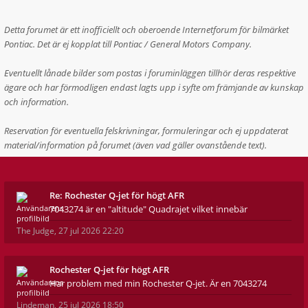
Detta forumet är ett inofficiellt och oberoende Internetforum för bilmärket
Pontiac. Det är ej kopplat till Pontiac / General Motors Company.
Eventuellt lånade bilder som postas i foruminläggen tillhör deras respektive
ägare och har förmodligen endast lagts upp i syfte om främjande av kunskap
och information.
Reservation för eventuella felskrivningar, formuleringar och ej uppdaterat
material/information på forumet (även vad gäller ovanstående text).
Re: Rochester Q-jet för högt AFR
7043274 är en "altitude" Quadrajet vilket innebär
The Judge
,
27 jul 2026 22:20
Rochester Q-jet för högt AFR
Har problem med min Rochester Q-jet. Är en 7043274
Lindeman
,
25 jul 2026 18:50