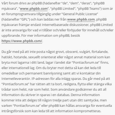
Vårt forum drivs av phpBB (hädanefter “de”, “dem”, “deras”, “phpBB
mjukvara”, “
www.phpbb.com
”, “phpBB Limited”, “phpBB Teams”) som är
en forumprogramvara tillgänglig under “General Public License”
(hädanefter “GPL”) och kan laddas ner från
www.phpbb.com
. phpBB
mjukvaran främjar endast Internetbaserade diskussioner, phpBB Limited
är inte ansvariga för vad vi tillåter och/eller förbjuder för innehåll och/eller
uppförande. För mer information om phpBB, besök
https://www.phpbb.com/
.
Du går med på att inte posta något grovt, obscent, vulgärt, förtalande,
hatiskt, hotande, sexuellt orienterat eller något annat material som kan
bryta mot lagarna i ditt land, lagar i landet där “Pontiacforum.se” finns,
eller internationell lag. Om du bryter mot detta så kan det leda till
omedelbar och permanent bannlysning samt att vi kontaktar din
Internetleverantör. IP-adressen för alla inlägg sparas. Du går med på att
“Pontiacforum.se” har rätten att ta bort, redigera, flytta eller stänga vilka
trådar som helst, när som helst. Som användare godkänner du att all
information du skriver in sparas i en databas. Denna information
kommer inte att delges till någon tredje part utan ditt samtycke, men
varken “Pontiacforum.se” eller phpBB kan hållas ansvariga för eventuella
intrångsförsök som kan leda till att information komprometteras.