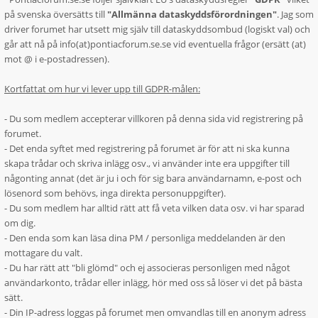
på svenska översätts till
"Allmänna dataskyddsförordningen"
. Jag som
driver forumet har utsett mig själv till dataskyddsombud (logiskt val) och
går att nå på info(at)pontiacforum.se.se vid eventuella frågor (ersätt (at)
mot @ i e-postadressen).
Kortfattat om hur vi lever upp till GDPR-målen:
- Du som medlem accepterar villkoren på denna sida vid registrering på
forumet.
- Det enda syftet med registrering på forumet är för att ni ska kunna
skapa trådar och skriva inlägg osv., vi använder inte era uppgifter till
någonting annat (det är ju i och för sig bara användarnamn, e-post och
lösenord som behövs, inga direkta personuppgifter).
- Du som medlem har alltid rätt att få veta vilken data osv. vi har sparad
om dig.
- Den enda som kan läsa dina PM / personliga meddelanden är den
mottagare du valt.
- Du har rätt att "bli glömd" och ej associeras personligen med något
användarkonto, trådar eller inlägg, hör med oss så löser vi det på bästa
sätt.
- Din IP-adress loggas på forumet men omvandlas till en anonym adress