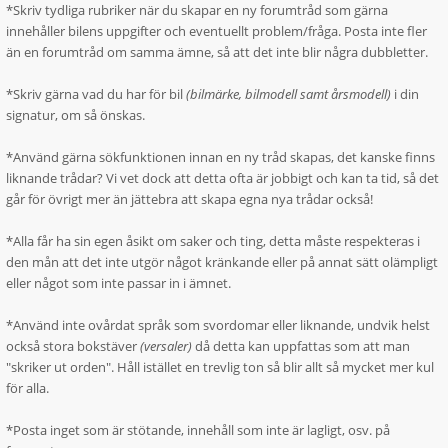
*Skriv tydliga rubriker när du skapar en ny forumtråd som gärna
innehåller bilens uppgifter och eventuellt problem/fråga. Posta inte fler
än en forumtråd om samma ämne, så att det inte blir några dubbletter.
*Skriv gärna vad du har för bil
(bilmärke, bilmodell samt årsmodell)
i din
signatur, om så önskas.
*Använd gärna sökfunktionen innan en ny tråd skapas, det kanske finns
liknande trådar? Vi vet dock att detta ofta är jobbigt och kan ta tid, så det
går för övrigt mer än jättebra att skapa egna nya trådar också!
*Alla får ha sin egen åsikt om saker och ting, detta måste respekteras i
den mån att det inte utgör något kränkande eller på annat sätt olämpligt
eller något som inte passar in i ämnet.
*Använd inte ovårdat språk som svordomar eller liknande, undvik helst
också stora bokstäver
(versaler)
då detta kan uppfattas som att man
"skriker ut orden". Håll istället en trevlig ton så blir allt så mycket mer kul
för alla.
*Posta inget som är stötande, innehåll som inte är lagligt, osv. på