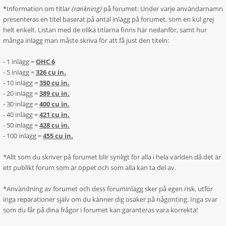
*Information om titlar
(rankning)
på forumet: Under varje användarnamn
presenteras en titel baserat på antal inlägg på forumet, som en kul grej
helt enkelt. Listan med de olika titlarna finns här nedanför, samt hur
många inlägg man måste skriva för att få just den titeln:
- 1 inlägg =
OHC 6
- 5 inlägg =
326 cu in.
- 10 inlägg =
350 cu in.
- 20 inlägg =
389 cu in.
- 30 inlägg =
400 cu in.
- 40 inlägg =
421 cu in.
- 50 inlägg =
428 cu in.
- 100 inlägg =
455 cu in.
*Allt som du skriver på forumet blir synligt för alla i hela världen då det är
ett publikt forum som är öppet och som alla kan ta del av.
*Användning av forumet och dess foruminlägg sker på egen risk, utför
inga reparationer själv om du känner dig osäker på någonting. Inga svar
som du får på dina frågor i forumet kan garanteras vara korrekta!