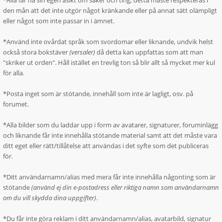
*Alla får ha sin egen åsikt om saker och ting, detta måste respekteras i
den mån att det inte utgör något kränkande eller på annat sätt olämpligt
eller något som inte passar in i ämnet.
*Använd inte ovårdat språk som svordomar eller liknande, undvik helst
också stora bokstäver
(versaler)
då detta kan uppfattas som att man
"skriker ut orden". Håll istället en trevlig ton så blir allt så mycket mer kul
för alla.
*Posta inget som är stötande, innehåll som inte är lagligt, osv. på
forumet.
*Alla bilder som du laddar upp i form av avatarer, signaturer, foruminlägg
och liknande får inte innehålla stötande material samt att det måste vara
ditt eget eller rätt/tillåtelse att användas i det syfte som det publiceras
för.
*Ditt användarnamn/alias med mera får inte innehålla någonting som är
stötande
(använd ej din e-postadress eller riktiga namn som användarnamn
om du vill skydda dina uppgifter)
.
*Du får inte göra reklam i ditt användarnamn/alias, avatarbild, signatur