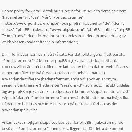
Denna policy förklarar i detalj hur “Pontiacforum.se” och deras partners
(hädanefter “vi”, “oss”, “vår”, “Pontiacforum.se”,
“
https://www.pontiacforum.se
”) och phpBB (hädanefter “de”, “dem”,
“deras”, “phpBB mjukvara”, “
www.phpbb.com
”, “phpBB Limited”, “phpBB
Teams”) använder information som samlas in under din användning av
webbplatsen (hädanefter “din information”).
Din information samlas in på två sätt. För det första, genom att besöka
“Pontiacforum.se” så kommer phpBB mjukvaran att skapa ett antal
cookies, vilket är små textfiler som laddas ner till din dators webbläsares
temporära filer. De två första cookisarna innehåller bara en
användaridentifierare (hädanefter “användar-id”) och en anonym
sessionsidentifierare (hädanefter “sessions-id”), som automatiskt tilldelas
dig av phpBB mjukvaran. En tredje cookie kommer skapas när du väl läst
några trådar på “Pontiacforum.se” och används för att komma ihåg vilka
trådar som har lästs och inte lästs, och på detta sätt förbättras din
användarupplevelse.
Vi kan också möjligen skapa cookies utanför phpBB mjukvaran när du
besöker “Pontiacforum.se”, men dessa ligger utanför detta dokument