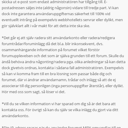
skicka ut e-post som endast administratören har tillgång till. E-
postadressen säljes inte (aldrig någonsin) vidare till tredje part. Vi kan
dock inte garantera användaruppgifternas säkerhet till 100% vid
eventuellt intrång på exempelvis webbhotellets servrar eller dylikt, men
gör självklart allt i vår makt för att detta inte ska ske.
*Det går ej att själv radera sitt användarkonto eller radera/redigera
forumtrådar/foruminlägg då det bl.a. blir inkonsekvent, dvs.
osammanhängande information på forumet vilket förstör
forumupplevelsen och det som är själva grunden till ett forum. Skulle du
ändå behöva ändra någonting/radera pga. olika anledningar så kan detta
dock givetvis ordnas, kontakta i sådana fall administratören. Exempelvis
så kan vi komma fram till en bra lösning som passar både dig och
forumet, där vi ändrar användarnamn, trådar och inlägg så att de ej
associerar till dig personligen (inga personuppgifter återstår), eller dylikt.
Hör med oss som sagt, så löser vi det.
*Vill du se vilken information vi har sparad om dig så är det bara att
kontakta oss. För övrigt så kan du själv se vilka inlägg du gjort via ditt
användarkonto.
*Din IP-adress sparas när du använder forumet MEN omvandlas till en