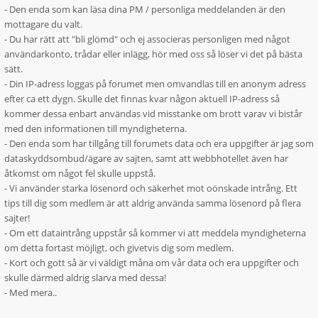
- Den enda som kan läsa dina PM / personliga meddelanden är den
mottagare du valt.
- Du har rätt att "bli glömd" och ej associeras personligen med något
användarkonto, trådar eller inlägg, hör med oss så löser vi det på bästa
sätt.
- Din IP-adress loggas på forumet men omvandlas till en anonym adress
efter ca ett dygn. Skulle det finnas kvar någon aktuell IP-adress så
kommer dessa enbart användas vid misstanke om brott varav vi bistår
med den informationen till myndigheterna.
- Den enda som har tillgång till forumets data och era uppgifter är jag som
dataskyddsombud/ägare av sajten, samt att webbhotellet även har
åtkomst om något fel skulle uppstå.
- Vi använder starka lösenord och säkerhet mot oönskade intrång. Ett
tips till dig som medlem är att aldrig använda samma lösenord på flera
sajter!
- Om ett dataintrång uppstår så kommer vi att meddela myndigheterna
om detta fortast möjligt, och givetvis dig som medlem.
- Kort och gott så är vi väldigt måna om vår data och era uppgifter och
skulle därmed aldrig slarva med dessa!
- Med mera..