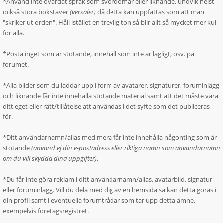
*Använd inte ovårdat språk som svordomar eller liknande, undvik helst
också stora bokstäver
(versaler)
då detta kan uppfattas som att man
"skriker ut orden". Håll istället en trevlig ton så blir allt så mycket mer kul
för alla.
*Posta inget som är stötande, innehåll som inte är lagligt, osv. på
forumet.
*Alla bilder som du laddar upp i form av avatarer, signaturer, foruminlägg
och liknande får inte innehålla stötande material samt att det måste vara
ditt eget eller rätt/tillåtelse att användas i det syfte som det publiceras
för.
*Ditt användarnamn/alias med mera får inte innehålla någonting som är
stötande
(använd ej din e-postadress eller riktiga namn som användarnamn
om du vill skydda dina uppgifter)
.
*Du får inte göra reklam i ditt användarnamn/alias, avatarbild, signatur
eller foruminlägg. Vill du dela med dig av en hemsida så kan detta göras i
din profil samt i eventuella forumtrådar som tar upp detta ämne,
exempelvis företagsregistret.