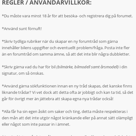
REGLER / ANVÄNDARVILLKOR:
*Du måste vara minst 18 år för att besöka- och registrera dig på forumet.
*Använd sunt förnuft!
*Skriv tydliga rubriker när du skapar en ny forumtråd som gärna
innehåller bilens uppgifter och eventuellt problem/fråga. Posta inte fler
än en forumtråd om samma ämne, så att det inte blir några dubbletter.
*Skriv gärna vad du har för bil
(bilmärke, bilmodell samt årsmodell)
i din
signatur, om så önskas.
*Använd gärna sökfunktionen innan en ny tråd skapas, det kanske finns
liknande trådar? Vi vet dock att detta ofta är jobbigt och kan ta tid, så det
går för övrigt mer än jättebra att skapa egna nya trådar också!
*Alla får ha sin egen åsikt om saker och ting, detta måste respekteras i
den mån att det inte utgör något kränkande eller på annat sätt olämpligt
eller något som inte passar in i ämnet.