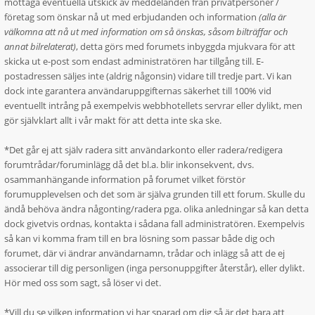
mottaga eventuella utskick av meddelanden från privatpersoner /
företag som önskar nå ut med erbjudanden och information
(alla är
välkomna att nå ut med information om så önskas, såsom bilträffar och
annat bilrelaterat)
, detta görs med forumets inbyggda mjukvara för att
skicka ut e-post som endast administratören har tillgång till. E-
postadressen säljes inte (aldrig någonsin) vidare till tredje part. Vi kan
dock inte garantera användaruppgifternas säkerhet till 100% vid
eventuellt intrång på exempelvis webbhotellets servrar eller dylikt, men
gör självklart allt i vår makt för att detta inte ska ske.
*Det går ej att själv radera sitt användarkonto eller radera/redigera
forumtrådar/foruminlägg då det bl.a. blir inkonsekvent, dvs.
osammanhängande information på forumet vilket förstör
forumupplevelsen och det som är själva grunden till ett forum. Skulle du
ändå behöva ändra någonting/radera pga. olika anledningar så kan detta
dock givetvis ordnas, kontakta i sådana fall administratören. Exempelvis
så kan vi komma fram till en bra lösning som passar både dig och
forumet, där vi ändrar användarnamn, trådar och inlägg så att de ej
associerar till dig personligen (inga personuppgifter återstår), eller dylikt.
Hör med oss som sagt, så löser vi det.
*Vill du se vilken information vi har sparad om dig så är det bara att