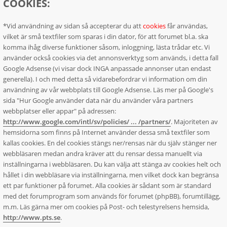
COOKIES:
*Vid användning av sidan så accepterar du att
cookies
får användas,
vilket är små textfiler som sparas i din dator, för att forumet bl.a. ska
komma ihåg diverse funktioner såsom, inloggning, lästa trådar etc. Vi
använder också cookies via det annonsverktyg som används, i detta fall
Google Adsense (vi visar dock INGA anpassade annonser utan endast
generella). I och med detta så vidarebefordrar vi information om din
användning av vår webbplats till Google Adsense. Läs mer på Google's
sida "Hur Google använder data när du använder våra partners
webbplatser eller appar" på adressen:
http://www.google.com/intl/sv/policies/ ... /partners/
. Majoriteten av
hemsidorna som finns på Internet använder dessa små textfiler som
kallas cookies. En del cookies stängs ner/rensas när du själv stänger ner
webbläsaren medan andra kräver att du rensar dessa manuellt via
inställningarna i webbläsaren. Du kan välja att stänga av cookies helt och
hållet i din webbläsare via inställningarna, men vilket dock kan begränsa
ett par funktioner på forumet. Alla cookies är sådant som är standard
med det forumprogram som används för forumet (phpBB), forumtillägg,
m.m. Läs gärna mer om cookies på Post- och telestyrelsens hemsida,
http://www.pts.se
.