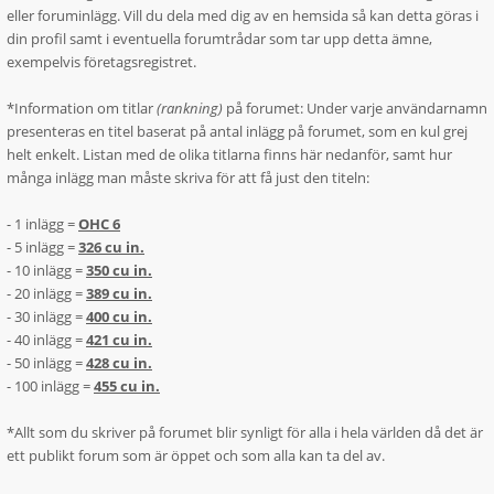
eller foruminlägg. Vill du dela med dig av en hemsida så kan detta göras i
din profil samt i eventuella forumtrådar som tar upp detta ämne,
exempelvis företagsregistret.
*Information om titlar
(rankning)
på forumet: Under varje användarnamn
presenteras en titel baserat på antal inlägg på forumet, som en kul grej
helt enkelt. Listan med de olika titlarna finns här nedanför, samt hur
många inlägg man måste skriva för att få just den titeln:
- 1 inlägg =
OHC 6
- 5 inlägg =
326 cu in.
- 10 inlägg =
350 cu in.
- 20 inlägg =
389 cu in.
- 30 inlägg =
400 cu in.
- 40 inlägg =
421 cu in.
- 50 inlägg =
428 cu in.
- 100 inlägg =
455 cu in.
*Allt som du skriver på forumet blir synligt för alla i hela världen då det är
ett publikt forum som är öppet och som alla kan ta del av.