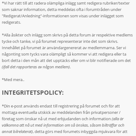
*Vi har rätt till att radera olämpliga inlägg samt redigera rubriker/texter
som saknar information, detta meddelas ofta i forumtråden under
"Redigerat/Anledning"-informationen som visas under inlägget som
redigerats.
*Alla åsikter och inlägg som skrivs på detta forum är respektive medlems
tycke och tanke, vi på forumet representerar inte det som skrivs.
Innehållet på forumet är användargenererat av medlemmarna. Ser vi
någonting som tycks vara olämpligt så kommer vi att redigera eller ta
bort detta i den mån att det upptäcks eller om vi blir notifierade om det
(ifall det rapporteras av någon medlem)
.
*Med mera..
INTEGRITETSPOLICY:
*Din e-post används endast till registrering på forumet och för att
mottaga eventuella utskick av meddelanden från privatpersoner /
företag som önskar nå ut med erbjudanden och information
(alla är
välkomna att nå ut med information om så önskas, såsom bilträffar och
annat bilrelaterat)
, detta görs med forumets inbyggda mjukvara för att