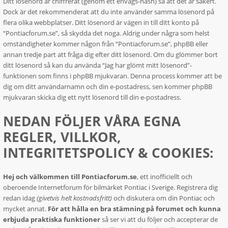
Ditt lösenord är chiffrerat (genom ett envägs-hash) så att det är säkert.
Dock är det rekommenderat att du inte använder samma lösenord på
flera olika webbplatser. Ditt lösenord är vägen in till ditt konto på
“Pontiacforum.se”, så skydda det noga. Aldrig under några som helst
omständigheter kommer någon från “Pontiacforum.se”, phpBB eller
annan tredje part att fråga dig efter ditt lösenord. Om du glömmer bort
ditt lösenord så kan du använda “Jag har glömt mitt lösenord”-
funktionen som finns i phpBB mjukvaran. Denna process kommer att be
dig om ditt användarnamn och din e-postadress, sen kommer phpBB
mjukvaran skicka dig ett nytt lösenord till din e-postadress.
NEDAN FÖLJER VÅRA EGNA
REGLER, VILLKOR,
INTEGRITETSPOLICY & COOKIES:
Hej och välkommen till Pontiacforum.se
, ett inofficiellt och
oberoende Internetforum för bilmärket Pontiac i Sverige. Registrera dig
redan idag
(givetvis helt kostnadsfritt)
och diskutera om din Pontiac och
mycket annat.
För att hålla en bra stämning på forumet och kunna
erbjuda praktiska funktioner
så ser vi att du följer och accepterar de