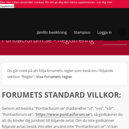
Den här sidan använder cookies för att ge dig den bästa upplevelsen.
Lär dig mer
Uppfattat!
Jämför besiktning
Stampioo
Logga in
Pontiacforum.se - Registrering
Du går med på att följa forumets regler som beskrivs i följande
sektion “Regler”:
Visa forumets regler
FORUMETS STANDARD VILLKOR:
Genom att besöka “Pontiacforum.se” (hädanefter “vi”, “oss”, “vår”,
“Pontiacforum.se”, “
https://www.pontiacforum.se
”), så godkänner du
att du binder dig juridiskt till följande avtal. Om du inte godkänner
följande avtal, besök inte eller använd inte “Pontiacforum.se”. Vi kan