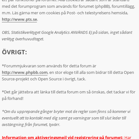
med det forumprogram som används för forumet (phpBB), forumtillägg,
m.m. Läs gärna mer om cookies på Post- och telestyrelsens hemsida,
http://www.pts.se
.
OBS, Statistikverktyget Google Analytics ANVÄNDS EJ på sidan, inget sådant
verktyg överhuvudtaget.
ÖVRIGT:
*Forummjukvaran som används för detta forum är
http://www.phpbb.com
, en stor eloge till alla som bidrar till detta Open
Source-projekt och Open Source i övrigt, tack.
*Det går jättebra att länka till detta forum om så önskas, det tackar vi för
på förhand!
*Om du upprepande gånger bryter mot de regler som finns så kommer vi
eventuellt att ta kontakt med dig samt ge varningar som till slut leder till
avstängning från forumet, tyvärr.
Information om aktiveringsmejl vid registrering på forumet:
Har