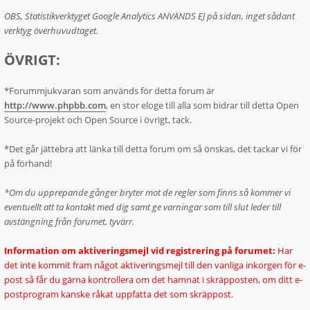
OBS, Statistikverktyget Google Analytics ANVÄNDS EJ på sidan, inget sådant
verktyg överhuvudtaget.
ÖVRIGT:
*Forummjukvaran som används för detta forum är
http://www.phpbb.com
, en stor eloge till alla som bidrar till detta Open
Source-projekt och Open Source i övrigt, tack.
*Det går jättebra att länka till detta forum om så önskas, det tackar vi för
på förhand!
*Om du upprepande gånger bryter mot de regler som finns så kommer vi
eventuellt att ta kontakt med dig samt ge varningar som till slut leder till
avstängning från forumet, tyvärr.
Information om aktiveringsmejl vid registrering på forumet:
Har
det inte kommit fram något aktiveringsmejl till den vanliga inkorgen för e-
post så får du gärna kontrollera om det hamnat i skräpposten, om ditt e-
postprogram kanske råkat uppfatta det som skräppost.