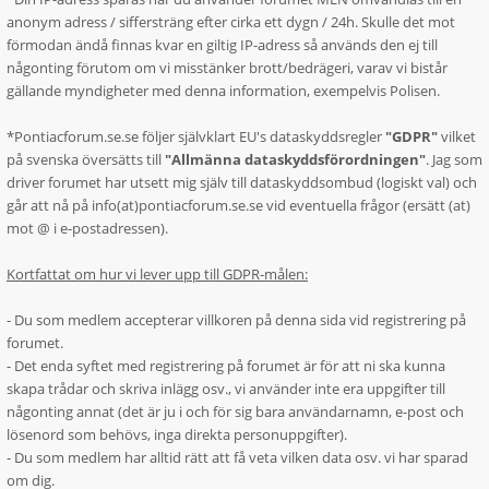
anonym adress / siffersträng efter cirka ett dygn / 24h. Skulle det mot
förmodan ändå finnas kvar en giltig IP-adress så används den ej till
någonting förutom om vi misstänker brott/bedrägeri, varav vi bistår
gällande myndigheter med denna information, exempelvis Polisen.
*Pontiacforum.se.se följer självklart EU's dataskyddsregler
"GDPR"
vilket
på svenska översätts till
"Allmänna dataskyddsförordningen"
. Jag som
driver forumet har utsett mig själv till dataskyddsombud (logiskt val) och
går att nå på info(at)pontiacforum.se.se vid eventuella frågor (ersätt (at)
mot @ i e-postadressen).
Kortfattat om hur vi lever upp till GDPR-målen:
- Du som medlem accepterar villkoren på denna sida vid registrering på
forumet.
- Det enda syftet med registrering på forumet är för att ni ska kunna
skapa trådar och skriva inlägg osv., vi använder inte era uppgifter till
någonting annat (det är ju i och för sig bara användarnamn, e-post och
lösenord som behövs, inga direkta personuppgifter).
- Du som medlem har alltid rätt att få veta vilken data osv. vi har sparad
om dig.