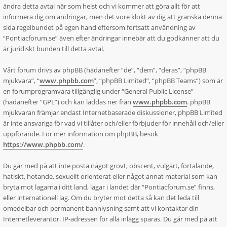
ändra detta avtal när som helst och vi kommer att göra allt för att
informera dig om ändringar, men det vore klokt av dig att granska denna
sida regelbundet på egen hand eftersom fortsatt användning av
“Pontiacforum.se” även efter ändringar innebär att du godkänner att du
är juridiskt bunden till detta avtal.
Vårt forum drivs av phpBB (hädanefter “de”, “dem”, “deras”, “phpBB
mjukvara”, “
www.phpbb.com
”, “phpBB Limited”, “phpBB Teams”) som är
en forumprogramvara tillgänglig under “General Public License”
(hädanefter “GPL”) och kan laddas ner från
www.phpbb.com
. phpBB
mjukvaran främjar endast Internetbaserade diskussioner, phpBB Limited
är inte ansvariga för vad vi tillåter och/eller förbjuder för innehåll och/eller
uppförande. För mer information om phpBB, besök
https://www.phpbb.com/
.
Du går med på att inte posta något grovt, obscent, vulgärt, förtalande,
hatiskt, hotande, sexuellt orienterat eller något annat material som kan
bryta mot lagarna i ditt land, lagar i landet där “Pontiacforum.se” finns,
eller internationell lag. Om du bryter mot detta så kan det leda till
omedelbar och permanent bannlysning samt att vi kontaktar din
Internetleverantör. IP-adressen för alla inlägg sparas. Du går med på att