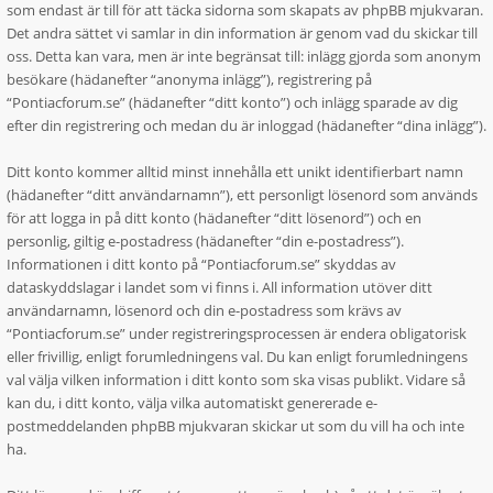
som endast är till för att täcka sidorna som skapats av phpBB mjukvaran.
Det andra sättet vi samlar in din information är genom vad du skickar till
oss. Detta kan vara, men är inte begränsat till: inlägg gjorda som anonym
besökare (hädanefter “anonyma inlägg”), registrering på
“Pontiacforum.se” (hädanefter “ditt konto”) och inlägg sparade av dig
efter din registrering och medan du är inloggad (hädanefter “dina inlägg”).
Ditt konto kommer alltid minst innehålla ett unikt identifierbart namn
(hädanefter “ditt användarnamn”), ett personligt lösenord som används
för att logga in på ditt konto (hädanefter “ditt lösenord”) och en
personlig, giltig e-postadress (hädanefter “din e-postadress”).
Informationen i ditt konto på “Pontiacforum.se” skyddas av
dataskyddslagar i landet som vi finns i. All information utöver ditt
användarnamn, lösenord och din e-postadress som krävs av
“Pontiacforum.se” under registreringsprocessen är endera obligatorisk
eller frivillig, enligt forumledningens val. Du kan enligt forumledningens
val välja vilken information i ditt konto som ska visas publikt. Vidare så
kan du, i ditt konto, välja vilka automatiskt genererade e-
postmeddelanden phpBB mjukvaran skickar ut som du vill ha och inte
ha.