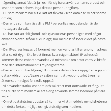
någonting annat (det är ju i och för sig bara användarnamn, e-post och
lösenord som behövs, inga direkta personuppgifter).
- Du som medlem har alltid rätt att få veta vilken data osv. vi har sparad
om dig.
- Den enda som kan läsa dina PM / personliga meddelanden är den
mottagare du valt.
- Du har rätt att "bli glömd" och ej associeras personligen med något
användarkonto, trådar eller inlägg, hör med oss så löser vi det på bästa
sätt.
- Din IP-adress loggas på forumet men omvandlas till en anonym adress
efter ca ett dygn. Skulle det finnas kvar någon aktuell IP-adress så
kommer dessa enbart användas vid misstanke om brott varav vi bistår
med den informationen till myndigheterna.
- Den enda som har tillgång till forumets data och era uppgifter är jag som
dataskyddsombud/ägare av sajten, samt att webbhotellet även har
åtkomst om något fel skulle uppstå.
- Vi använder starka lösenord och säkerhet mot oönskade intrång. Ett
tips till dig som medlem är att aldrig använda samma lösenord på flera
sajter!
- Om ett dataintrång uppstår så kommer vi att meddela myndigheterna
om detta fortast möjligt, och givetvis dig som medlem.