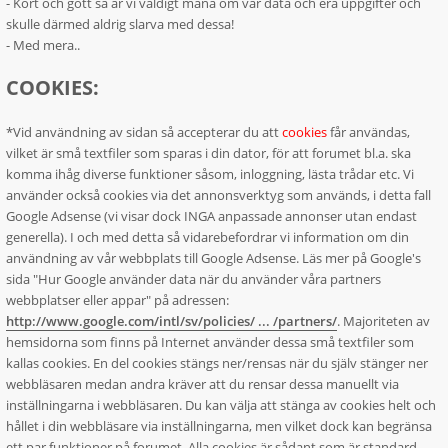
- Kort och gott så är vi väldigt måna om vår data och era uppgifter och
skulle därmed aldrig slarva med dessa!
- Med mera..
COOKIES:
*Vid användning av sidan så accepterar du att
cookies
får användas,
vilket är små textfiler som sparas i din dator, för att forumet bl.a. ska
komma ihåg diverse funktioner såsom, inloggning, lästa trådar etc. Vi
använder också cookies via det annonsverktyg som används, i detta fall
Google Adsense (vi visar dock INGA anpassade annonser utan endast
generella). I och med detta så vidarebefordrar vi information om din
användning av vår webbplats till Google Adsense. Läs mer på Google's
sida "Hur Google använder data när du använder våra partners
webbplatser eller appar" på adressen:
http://www.google.com/intl/sv/policies/ ... /partners/
. Majoriteten av
hemsidorna som finns på Internet använder dessa små textfiler som
kallas cookies. En del cookies stängs ner/rensas när du själv stänger ner
webbläsaren medan andra kräver att du rensar dessa manuellt via
inställningarna i webbläsaren. Du kan välja att stänga av cookies helt och
hållet i din webbläsare via inställningarna, men vilket dock kan begränsa
ett par funktioner på forumet. Alla cookies är sådant som är standard