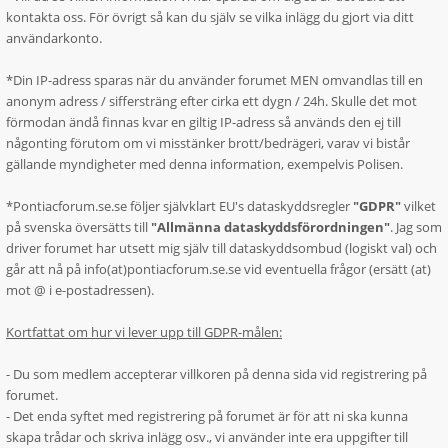
kontakta oss. För övrigt så kan du själv se vilka inlägg du gjort via ditt
användarkonto.
*Din IP-adress sparas när du använder forumet MEN omvandlas till en
anonym adress / siffersträng efter cirka ett dygn / 24h. Skulle det mot
förmodan ändå finnas kvar en giltig IP-adress så används den ej till
någonting förutom om vi misstänker brott/bedrägeri, varav vi bistår
gällande myndigheter med denna information, exempelvis Polisen.
*Pontiacforum.se.se följer självklart EU's dataskyddsregler
"GDPR"
vilket
på svenska översätts till
"Allmänna dataskyddsförordningen"
. Jag som
driver forumet har utsett mig själv till dataskyddsombud (logiskt val) och
går att nå på info(at)pontiacforum.se.se vid eventuella frågor (ersätt (at)
mot @ i e-postadressen).
Kortfattat om hur vi lever upp till GDPR-målen:
- Du som medlem accepterar villkoren på denna sida vid registrering på
forumet.
- Det enda syftet med registrering på forumet är för att ni ska kunna
skapa trådar och skriva inlägg osv., vi använder inte era uppgifter till