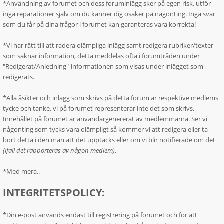
*Användning av forumet och dess foruminlägg sker på egen risk, utför
inga reparationer själv om du känner dig osäker på någonting. Inga svar
som du får på dina frågor i forumet kan garanteras vara korrekta!
*Vi har rätt till att radera olämpliga inlägg samt redigera rubriker/texter
som saknar information, detta meddelas ofta i forumtråden under
"Redigerat/Anledning"-informationen som visas under inlägget som
redigerats.
*Alla åsikter och inlägg som skrivs på detta forum är respektive medlems
tycke och tanke, vi på forumet representerar inte det som skrivs.
Innehållet på forumet är användargenererat av medlemmarna. Ser vi
någonting som tycks vara olämpligt så kommer vi att redigera eller ta
bort detta i den mån att det upptäcks eller om vi blir notifierade om det
(ifall det rapporteras av någon medlem)
.
*Med mera..
INTEGRITETSPOLICY:
*Din e-post används endast till registrering på forumet och för att