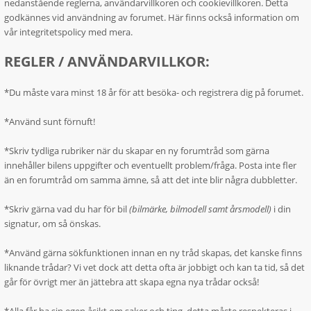
nedanstående reglerna, användarvillkoren och cookievillkoren. Detta
godkännes vid användning av forumet. Här finns också information om
vår integritetspolicy med mera.
REGLER / ANVÄNDARVILLKOR:
*Du måste vara minst 18 år för att besöka- och registrera dig på forumet.
*Använd sunt förnuft!
*Skriv tydliga rubriker när du skapar en ny forumtråd som gärna
innehåller bilens uppgifter och eventuellt problem/fråga. Posta inte fler
än en forumtråd om samma ämne, så att det inte blir några dubbletter.
*Skriv gärna vad du har för bil
(bilmärke, bilmodell samt årsmodell)
i din
signatur, om så önskas.
*Använd gärna sökfunktionen innan en ny tråd skapas, det kanske finns
liknande trådar? Vi vet dock att detta ofta är jobbigt och kan ta tid, så det
går för övrigt mer än jättebra att skapa egna nya trådar också!