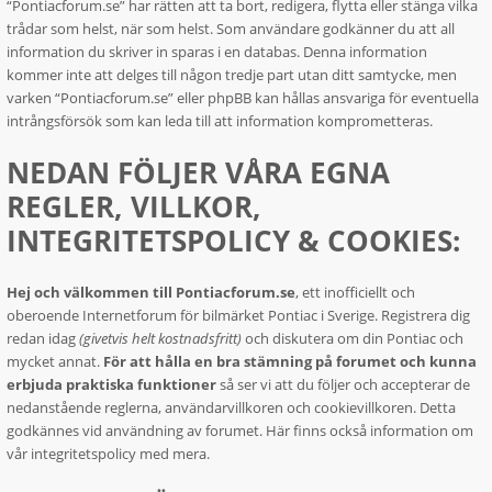
“Pontiacforum.se” har rätten att ta bort, redigera, flytta eller stänga vilka
trådar som helst, när som helst. Som användare godkänner du att all
information du skriver in sparas i en databas. Denna information
kommer inte att delges till någon tredje part utan ditt samtycke, men
varken “Pontiacforum.se” eller phpBB kan hållas ansvariga för eventuella
intrångsförsök som kan leda till att information komprometteras.
NEDAN FÖLJER VÅRA EGNA
REGLER, VILLKOR,
INTEGRITETSPOLICY & COOKIES:
Hej och välkommen till Pontiacforum.se
, ett inofficiellt och
oberoende Internetforum för bilmärket Pontiac i Sverige. Registrera dig
redan idag
(givetvis helt kostnadsfritt)
och diskutera om din Pontiac och
mycket annat.
För att hålla en bra stämning på forumet och kunna
erbjuda praktiska funktioner
så ser vi att du följer och accepterar de
nedanstående reglerna, användarvillkoren och cookievillkoren. Detta
godkännes vid användning av forumet. Här finns också information om
vår integritetspolicy med mera.