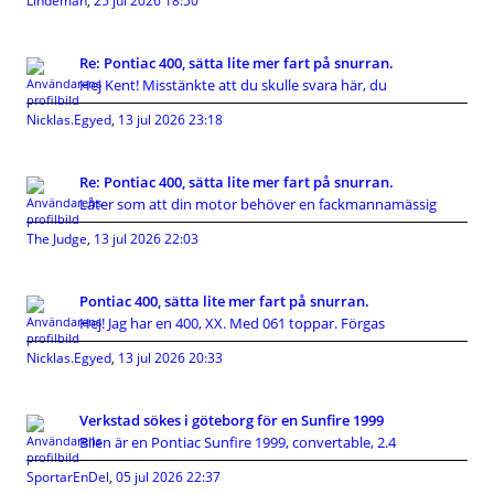
Lindeman
,
25 jul 2026 18:50
Re: Pontiac 400, sätta lite mer fart på snurran.
Hej Kent! Misstänkte att du skulle svara här, du
Nicklas.Egyed
,
13 jul 2026 23:18
Re: Pontiac 400, sätta lite mer fart på snurran.
Låter som att din motor behöver en fackmannamässig
The Judge
,
13 jul 2026 22:03
Pontiac 400, sätta lite mer fart på snurran.
Hej! Jag har en 400, XX. Med 061 toppar. Förgas
Nicklas.Egyed
,
13 jul 2026 20:33
Verkstad sökes i göteborg för en Sunfire 1999
Bilen är en Pontiac Sunfire 1999, convertable, 2.4
SportarEnDel
,
05 jul 2026 22:37