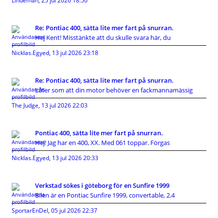
Lindeman
,
25 jul 2026 18:50
Re: Pontiac 400, sätta lite mer fart på snurran.
Hej Kent! Misstänkte att du skulle svara här, du
Nicklas.Egyed
,
13 jul 2026 23:18
Re: Pontiac 400, sätta lite mer fart på snurran.
Låter som att din motor behöver en fackmannamässig
The Judge
,
13 jul 2026 22:03
Pontiac 400, sätta lite mer fart på snurran.
Hej! Jag har en 400, XX. Med 061 toppar. Förgas
Nicklas.Egyed
,
13 jul 2026 20:33
Verkstad sökes i göteborg för en Sunfire 1999
Bilen är en Pontiac Sunfire 1999, convertable, 2.4
SportarEnDel
,
05 jul 2026 22:37