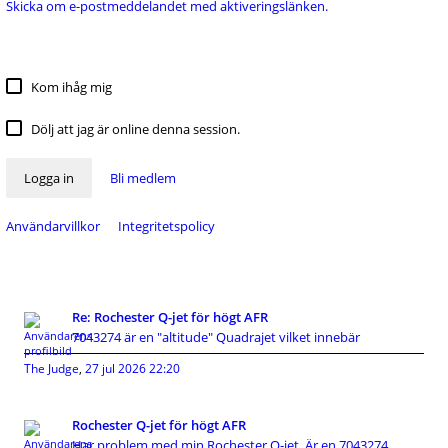
Skicka om e-postmeddelandet med aktiveringslänken.
Kom ihåg mig
Dölj att jag är online denna session.
Logga in
Bli medlem
Användarvillkor
Integritetspolicy
Re: Rochester Q-jet för högt AFR
7043274 är en "altitude" Quadrajet vilket innebär
The Judge
,
27 jul 2026 22:20
Rochester Q-jet för högt AFR
Har problem med min Rochester Q-jet. Är en 7043274