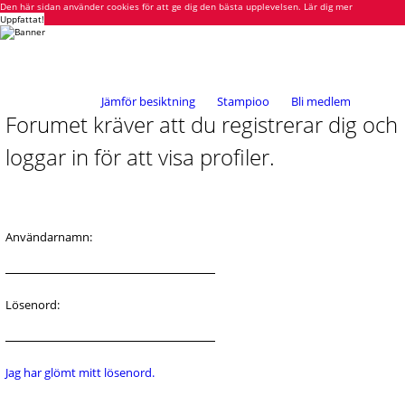
Den här sidan använder cookies för att ge dig den bästa upplevelsen.
Lär dig mer
Uppfattat!
Jämför besiktning
Stampioo
Bli medlem
Forumet kräver att du registrerar dig och
loggar in för att visa profiler.
Användarnamn:
Lösenord:
Jag har glömt mitt lösenord.