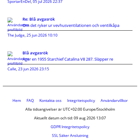
SportarEnDel
,
05 jul 2026 22:37
Re: Blå avgasrök
Om det ryker ur vevhusventilationen och ventilkåpa
The Judge
,
25 jun 2026 10:10
Blå avgasrök
Äger en 1955 Starchief Catalina V8 287. Släpper re
Calle
,
23 jun 2026 23:15
Hem
FAQ
Kontakta oss
Integritetspolicy
Användarvillkor
Alla tidsangivelser är UTC+02:00 Europe/Stockholm
Aktuellt datum och tid: 09 aug 2026 13:07
GDPR Integritetspolicy
SSL Säker Anslutning