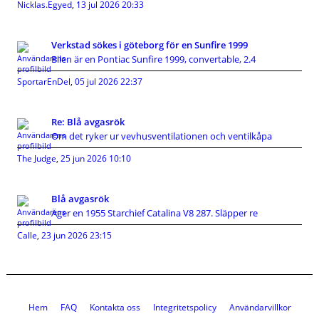
Nicklas.Egyed
,
13 jul 2026 20:33
Verkstad sökes i göteborg för en Sunfire 1999
Bilen är en Pontiac Sunfire 1999, convertable, 2.4
SportarEnDel
,
05 jul 2026 22:37
Re: Blå avgasrök
Om det ryker ur vevhusventilationen och ventilkåpa
The Judge
,
25 jun 2026 10:10
Blå avgasrök
Äger en 1955 Starchief Catalina V8 287. Släpper re
Calle
,
23 jun 2026 23:15
Hem
FAQ
Kontakta oss
Integritetspolicy
Användarvillkor