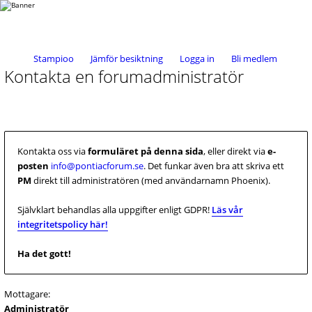
Stampioo
Jämför besiktning
Logga in
Bli medlem
Kontakta en forumadministratör
Kontakta oss via
formuläret på denna sida
, eller direkt via
e-
posten
info@pontiacforum.se
. Det funkar även bra att skriva ett
PM
direkt till administratören (med användarnamn Phoenix).
Självklart behandlas alla uppgifter enligt GDPR!
Läs vår
integritetspolicy här!
Ha det gott!
Mottagare:
Administratör