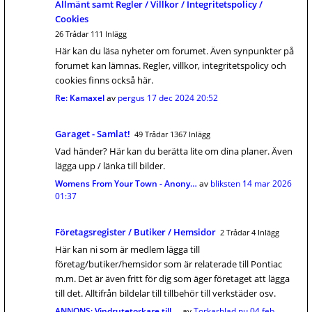
Allmänt samt Regler / Villkor / Integritetspolicy /
Cookies
26 Trådar 111 Inlägg
Här kan du läsa nyheter om forumet. Även synpunkter på
forumet kan lämnas. Regler, villkor, integritetspolicy och
cookies finns också här.
Re: Kamaxel
av
pergus
17 dec 2024 20:52
Garaget - Samlat!
49 Trådar 1367 Inlägg
Vad händer? Här kan du berätta lite om dina planer. Även
lägga upp / länka till bilder.
Womens From Your Town - Anony…
av
bliksten
14 mar 2026
01:37
Företagsregister / Butiker / Hemsidor
2 Trådar 4 Inlägg
Här kan ni som är medlem lägga till
företag/butiker/hemsidor som är relaterade till Pontiac
m.m. Det är även fritt för dig som äger företaget att lägga
till det. Alltifrån bildelar till tillbehör till verkstäder osv.
ANNONS: Vindrutetorkare till …
av
Torkarblad.nu
04 feb