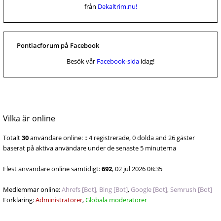
från
Dekaltrim.nu!
Pontiacforum på Facebook
Besök vår
Facebook-sida
idag!
Vilka är online
Totalt
30
användare online: :: 4 registrerade, 0 dolda and 26 gäster
baserat på aktiva användare under de senaste 5 minuterna
Flest användare online samtidigt:
692
, 02 jul 2026 08:35
Medlemmar online:
Ahrefs [Bot]
,
Bing [Bot]
,
Google [Bot]
,
Semrush [Bot]
Förklaring:
Administratörer
,
Globala moderatorer