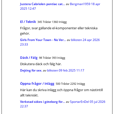
Justera Cabriolen pontiac cat…
av
Bergman1959
18 apr
2025 12:47
El / Teknik
345 Trådar 1360 Inlägg
Frågor, svar gällande el-komponenter eller tekniska
gehör.
Girls From Your Town - No Ver…
av
bliksten
24 apr 2026
23:33
Däck / Fälg
98 Trådar 393 Inlägg
Diskutera däck och fälg här.
Dejting för sex.
av
bliksten
09 feb 2025 11:17
Öppna frågor / Inlägg
500 Trådar 2292 Inlägg
Här kan du skriva inlägg och öppna frågor om nästintill
allt tekniskt.
Verkstad sökes i göteborg för…
av
SportarEnDel
05 jul 2026
22:37