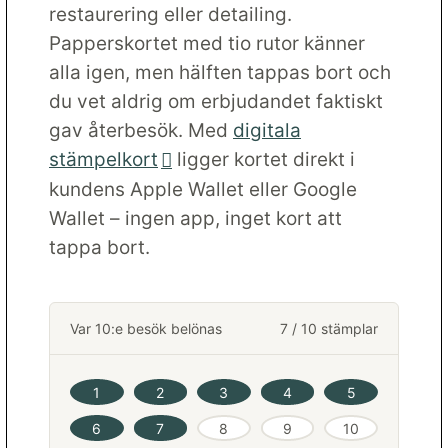
restaurering eller detailing.
Papperskortet med tio rutor känner
alla igen, men hälften tappas bort och
du vet aldrig om erbjudandet faktiskt
gav återbesök. Med
digitala
stämpelkort
ligger kortet direkt i
kundens Apple Wallet eller Google
Wallet – ingen app, inget kort att
tappa bort.
Var 10:e besök belönas
7 / 10 stämplar
1
2
3
4
5
6
7
8
9
10